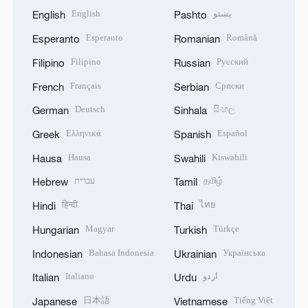
English
پښتو
English
Pashto
Esperanto
Română
Esperanto
Romanian
Filipino
Русский
Filipino
Russian
Français
Српски
French
Serbian
Deutsch
සිංහල
German
Sinhala
Ελληνικά
Español
Greek
Spanish
Hausa
Kiswahili
Hausa
Swahili
עברית
தமிழ்
Hebrew
Tamil
हिन्दी
ไทย
Hindi
Thai
Magyar
Türkçe
Hungarian
Turkish
Bahasa Indonesia
Українська
Indonesian
Ukrainian
Italiano
اردو
Italian
Urdu
日本語
Tiếng Việt
Japanese
Vietnamese