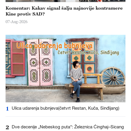
Komentar: Kakav signal šalju najnovije kontramere
Kine protiv SAD?
07-Aug-2026
1
Ulica udarenja bubnjeva(četvrt Restan, Kuča, Sinđijang)
2
Dve decenije „Nebeskog puta“: Železnica Ćinghaj–Sicang