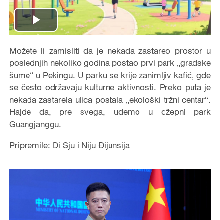
Play
Video
Možete li zamisliti da je nekada zastareo prostor u
poslednjih nekoliko godina postao prvi park „gradske
šume“ u Pekingu. U parku se krije zanimljiv kafić, gde
se često održavaju kulturne aktivnosti. Preko puta je
nekada zastarela ulica postala „ekološki tržni centar“.
Hajde da, pre svega, uđemo u džepni park
Guangjanggu.
Pripremile: Di Sju i Niju Đijunsija