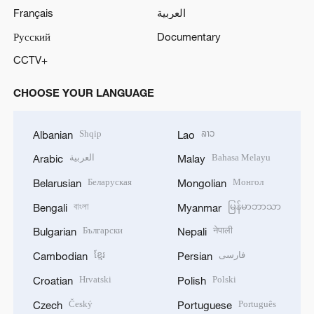
Français
العربية
Русский
Documentary
CCTV+
CHOOSE YOUR LANGUAGE
Shqip
ລາວ
Albanian
Lao
العربية
Bahasa Melayu
Arabic
Malay
Беларуская
Монгол
Belarusian
Mongolian
বাংলা
မြန်မာဘာသာ
Bengali
Myanmar
Български
नेपाली
Bulgarian
Nepali
ខ្មែរ
فارسی
Cambodian
Persian
Hrvatski
Polski
Croatian
Polish
Český
Português
Czech
Portuguese