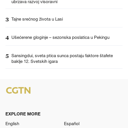
ubrzava razvoj visoravni
3
Tajne srećnog života u Lasi
4
Ušećerene gloginje – sezonska poslatica u Pekingu
5
Sansingdui, sveta ptica sunca postaju faktore štafete
baklje 12. Svetskih igara
EXPLORE MORE
English
Español