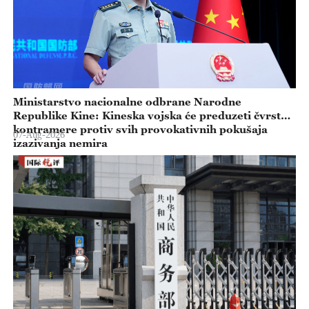
Ministarstvo nacionalne odbrane Narodne
Republike Kine: Kineska vojska će preduzeti čvrste
kontramere protiv svih provokativnih pokušaja
07-Aug-2026
izazivanja nemira