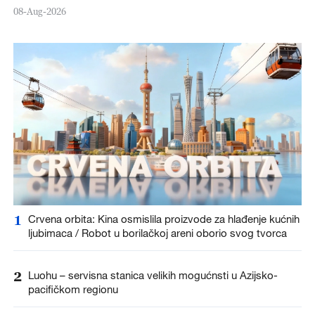
08-Aug-2026
1
Crvena orbita: Kina osmislila proizvode za hlađenje kućnih
ljubimaca / Robot u borilačkoj areni oborio svog tvorca
2
Luohu – servisna stanica velikih mogućnsti u Azijsko-
pacifičkom regionu