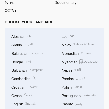
Русский
Documentary
CCTV+
CHOOSE YOUR LANGUAGE
Shqip
ລາວ
Albanian
Lao
العربية
Bahasa Melayu
Arabic
Malay
Беларуская
Монгол
Belarusian
Mongolian
বাংলা
မြန်မာဘာသာ
Bengali
Myanmar
Български
नेपाली
Bulgarian
Nepali
ខ្មែរ
فارسی
Cambodian
Persian
Hrvatski
Polski
Croatian
Polish
Český
Português
Czech
Portuguese
English
پښتو
English
Pashto