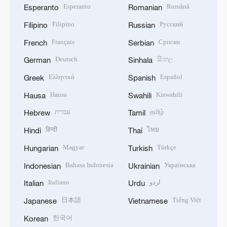
Esperanto
Română
Esperanto
Romanian
Filipino
Русский
Filipino
Russian
Français
Српски
French
Serbian
Deutsch
සිංහල
German
Sinhala
Ελληνικά
Español
Greek
Spanish
Hausa
Kiswahili
Hausa
Swahili
עברית
தமிழ்
Hebrew
Tamil
हिन्दी
ไทย
Hindi
Thai
Magyar
Türkçe
Hungarian
Turkish
Bahasa Indonesia
Українська
Indonesian
Ukrainian
Italiano
اردو
Italian
Urdu
日本語
Tiếng Việt
Japanese
Vietnamese
한국어
Korean