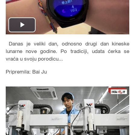
Play
Video
Danas je veliki dan, odnosno drugi dan kineske
lunarne nove godine. Po tradiciji, udata ćerka se
vraća u svoju porodicu...
Pripremila: Bai Ju