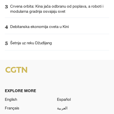
3
Crvena orbita: Kina jača odbranu od poplava, a roboti i
modularna gradnja osvajaju svet
4
Debitanska ekonomija cveta u Kini
5
Šetnja uz reku Džuđijang
EXPLORE MORE
English
Español
Français
العربية