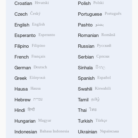
Hrvatski
Polski
Croatian
Polish
Český
Português
Czech
Portuguese
English
پښتو
English
Pashto
Esperanto
Română
Esperanto
Romanian
Filipino
Русский
Filipino
Russian
Français
Српски
French
Serbian
Deutsch
සිංහල
German
Sinhala
Ελληνικά
Español
Greek
Spanish
Hausa
Kiswahili
Hausa
Swahili
עברית
தமிழ்
Hebrew
Tamil
हिन्दी
ไทย
Hindi
Thai
Magyar
Türkçe
Hungarian
Turkish
Bahasa Indonesia
Українська
Indonesian
Ukrainian