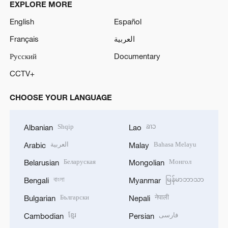
EXPLORE MORE
English
Español
Français
العربية
Русский
Documentary
CCTV+
CHOOSE YOUR LANGUAGE
Shqip
ລາວ
Albanian
Lao
العربية
Bahasa Melayu
Arabic
Malay
Беларуская
Монгол
Belarusian
Mongolian
বাংলা
မြန်မာဘာသာ
Bengali
Myanmar
Български
नेपाली
Bulgarian
Nepali
ខ្មែរ
فارسی
Cambodian
Persian