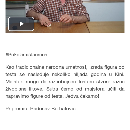
Play
Video
#Pokažimištaumeš
Kao tradicionalna narodna umetnost, izrada figura od
testa se nasleđuje nekoliko hiljada godina u Kini.
Majstori mogu da raznobojnim testom stvore razne
živopisne likove. Sutra ćemo od majstora učiti da
napravimo figure od testa. Jedva čekamo!
Pripremio: Radosav Berbatović