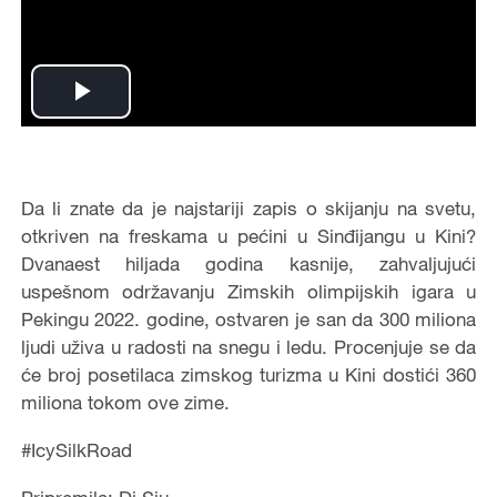
Play
Video
Da li znate da je najstariji zapis o skijanju na svetu,
otkriven na freskama u pećini u Sinđijangu u Kini?
Dvanaest hiljada godina kasnije, zahvaljujući
uspešnom održavanju Zimskih olimpijskih igara u
Pekingu 2022. godine, ostvaren je san da 300 miliona
ljudi uživa u radosti na snegu i ledu. Procenjuje se da
će broj posetilaca zimskog turizma u Kini dostići 360
miliona tokom ove zime.
#IcySilkRoad