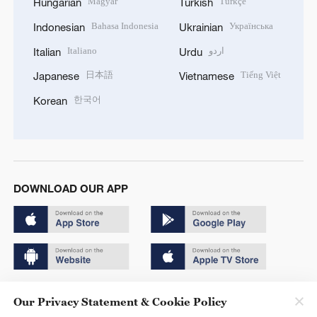
Magyar
Türkçe
Hungarian
Turkish
Bahasa Indonesia
Українська
Indonesian
Ukrainian
Italiano
اردو
Italian
Urdu
日本語
Tiếng Việt
Japanese
Vietnamese
한국어
Korean
DOWNLOAD OUR APP
Copyright © 2024 CGTN.
Our Privacy Statement & Cookie Policy
京ICP备20000184号