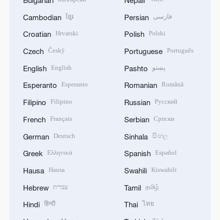
ខ្មែរ
فارسی
Cambodian
Persian
Hrvatski
Polski
Croatian
Polish
Český
Português
Czech
Portuguese
English
پښتو
English
Pashto
Esperanto
Română
Esperanto
Romanian
Filipino
Русский
Filipino
Russian
Français
Српски
French
Serbian
Deutsch
සිංහල
German
Sinhala
Ελληνικά
Español
Greek
Spanish
Hausa
Kiswahili
Hausa
Swahili
עברית
தமிழ்
Hebrew
Tamil
हिन्दी
ไทย
Hindi
Thai