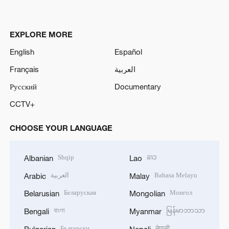
EXPLORE MORE
English
Español
Français
العربية
Русский
Documentary
CCTV+
CHOOSE YOUR LANGUAGE
Shqip
ລາວ
Albanian
Lao
العربية
Bahasa Melayu
Arabic
Malay
Беларуская
Монгол
Belarusian
Mongolian
বাংলা
မြန်မာဘာသာ
Bengali
Myanmar
Български
नेपाली
Bulgarian
Nepali