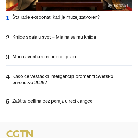
1
Šta rade eksponati kad je muzej zatvoren?
2
Knjige spajaju svet – Mia na sajmu knjiga
3
Mijina avantura na noćnoj pijaci
4
Kako će veštačka inteligencija promeniti Svetsko
prvenstvo 2026?
5
Zaštita delfina bez peraja u reci Jangce