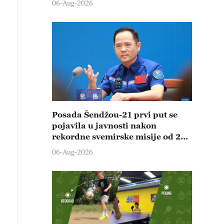
06-Aug-2026
Posada Šendžou-21 prvi put se
pojavila u javnosti nakon
rekordne svemirske misije od 210
dana
06-Aug-2026