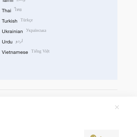
Tamil
Thai
ไทย
Turkish
Türkçe
Ukrainian
Українська
Urdu
اردو
Vietnamese
Tiếng Việt