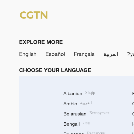
EXPLORE MORE
English
Español
Français
العربية
Ру
CHOOSE YOUR LANGUAGE
Albanian
Shqip
Arabic
العربية
Belarusian
Беларуская
Bengali
বাংলা
Български