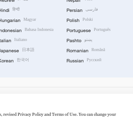
Hebrew
Nepali
Hindi
हिन्दी
Persian
فارسی
Hungarian
Magyar
Polish
Polski
Indonesian
Bahasa Indonesia
Portuguese
Português
Italian
Italiano
Pashto
پښتو
Japanese
日本語
Romanian
Română
Korean
한국어
Russian
Русский
es, revised Privacy Policy and Terms of Use. You can change your