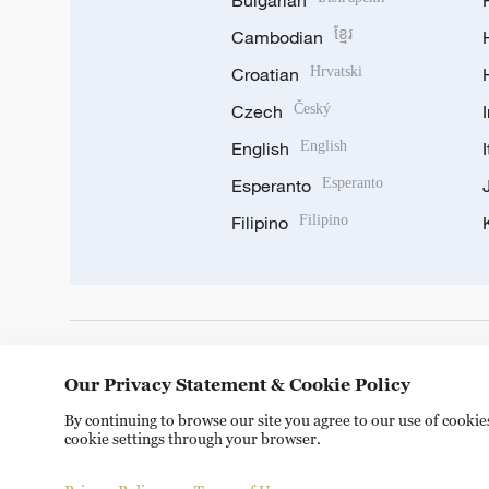
Bulgarian
Cambodian
ខ្មែរ
Croatian
Hrvatski
Czech
Český
English
English
Esperanto
Esperanto
Filipino
Filipino
DOWNLOAD OUR APP
Our Privacy Statement & Cookie Policy
By continuing to browse our site you agree to our use of cooki
cookie settings through your browser.