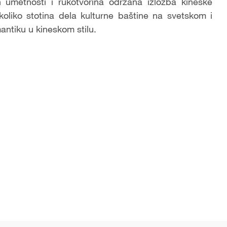
umetnosti i rukotvorina održana izložba kineske
ekoliko stotina dela kulturne baštine na svetskom i
ntiku u kineskom stilu.