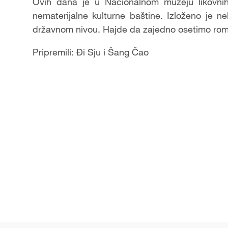
Ovih dana je u Nacionalnom muzeju likovnih 
nematerijalne kulturne baštine. Izloženo je n
državnom nivou. Hajde da zajedno osetimo roma
Pripremili: Đi Sju i Šang Čao