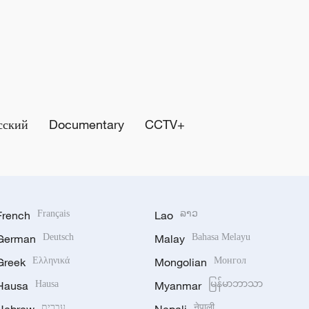
сский
Documentary
CCTV+
French
Français
Lao
ລາວ
German
Deutsch
Malay
Bahasa Melayu
Greek
Ελληνικά
Mongolian
Монгол
Hausa
Hausa
Myanmar
မြန်မာဘာသာ
עברית
नेपाली