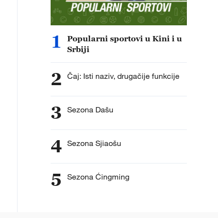
1
Popularni sportovi u Kini i u
Srbiji
2
Čaj: Isti naziv, drugačije funkcije
3
Sezona Dašu
4
Sezona Sjiaošu
5
Sezona Ćingming