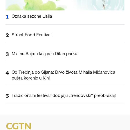
1
Oznaka sezone Lisija
2
Street Food Festival
3
Mia na Sajmu knjiga u Ditan parku
4
Od Trebinja do Sijana: Drvo života Mihaila Mićanovića
pušta korenje u Kini
5
Tradicionalni festivali dobijaju „trendovski“ preobražaj!