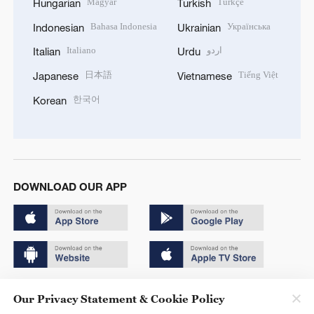
Magyar
Türkçe
Hungarian
Turkish
Bahasa Indonesia
Українська
Indonesian
Ukrainian
Italiano
اردو
Italian
Urdu
日本語
Tiếng Việt
Japanese
Vietnamese
한국어
Korean
DOWNLOAD OUR APP
Copyright © 2024 CGTN.
Our Privacy Statement & Cookie Policy
京ICP备20000184号