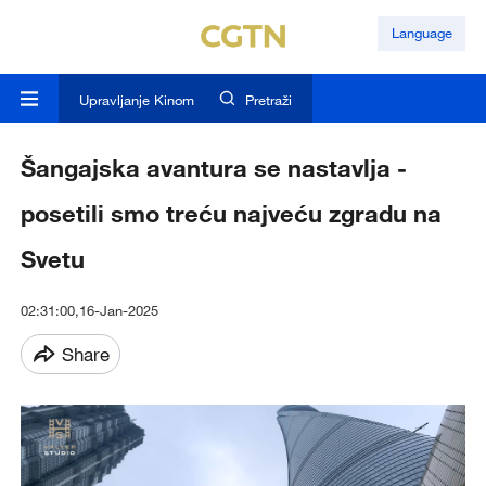
Language
Upravljanje Kinom
Pretraži
Šangajska avantura se nastavlja -
posetili smo treću najveću zgradu na
Svetu
02:31:00,16-Jan-2025
Share