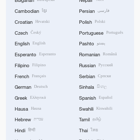
Bulgarian
Nepali
ខ្មែរ
فارسی
Cambodian
Persian
Hrvatski
Polski
Croatian
Polish
Český
Português
Czech
Portuguese
English
پښتو
English
Pashto
Esperanto
Română
Esperanto
Romanian
Filipino
Русский
Filipino
Russian
Français
Српски
French
Serbian
Deutsch
සිංහල
German
Sinhala
Ελληνικά
Español
Greek
Spanish
Hausa
Kiswahili
Hausa
Swahili
עברית
தமிழ்
Hebrew
Tamil
हिन्दी
ไทย
Hindi
Thai