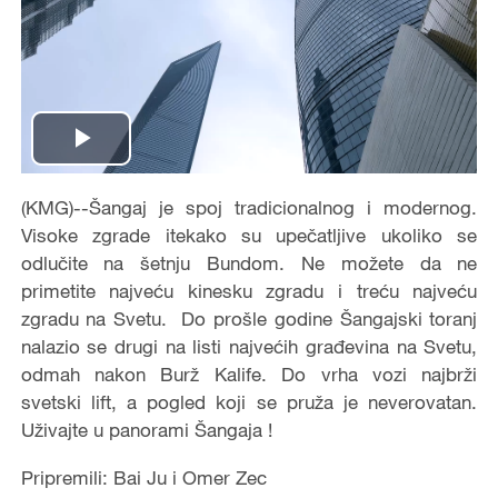
Play
Video
(KMG)--Šangaj je spoj tradicionalnog i modernog.
Visoke zgrade itekako su upečatljive ukoliko se
odlučite na šetnju Bundom. Ne možete da ne
primetite najveću kinesku zgradu i treću najveću
zgradu na Svetu. Do prošle godine Šangajski toranj
nalazio se drugi na listi najvećih građevina na Svetu,
odmah nakon Burž Kalife. Do vrha vozi najbrži
svetski lift, a pogled koji se pruža je neverovatan.
Uživajte u panorami Šangaja !
Pripremili: Bai Ju i Omer Zec