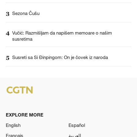
3
Sezona Čušu
4
Vučić: Razmišljam da napišem memoare o našim
susretima
5
Susreti sa Si Đinpingom: On je čovek iz naroda
EXPLORE MORE
English
Español
Français
العربية