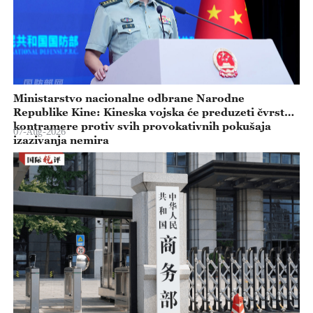
Ministarstvo nacionalne odbrane Narodne
Republike Kine: Kineska vojska će preduzeti čvrste
kontramere protiv svih provokativnih pokušaja
07-Aug-2026
izazivanja nemira