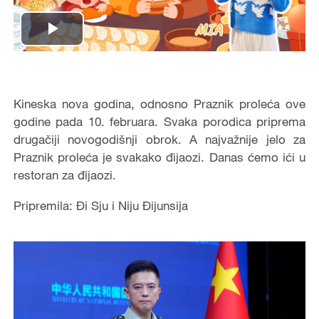
Play
Video
Kineska nova godina, odnosno Praznik proleća ove
godine pada 10. februara. Svaka porodica priprema
drugačiji novogodišnji obrok. A najvažnije jelo za
Praznik proleća je svakako đijaozi. Danas ćemo ići u
restoran za đijaozi.
Pripremila: Đi Sju i Niju Đijunsija