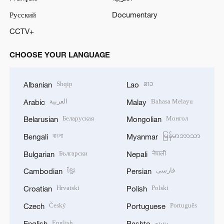
Русский
Documentary
CCTV+
CHOOSE YOUR LANGUAGE
Shqip
ລາວ
Albanian
Lao
العربية
Bahasa Melayu
Arabic
Malay
Беларуская
Монгол
Belarusian
Mongolian
বাংলা
မြန်မာဘာသာ
Bengali
Myanmar
Български
नेपाली
Bulgarian
Nepali
ខ្មែរ
فارسی
Cambodian
Persian
Hrvatski
Polski
Croatian
Polish
Český
Português
Czech
Portuguese
English
پښتو
English
Pashto