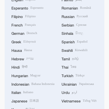
Esperanto
Română
Esperanto
Romanian
Filipino
Русский
Filipino
Russian
Français
Српски
French
Serbian
Deutsch
සිංහල
German
Sinhala
Ελληνικά
Español
Greek
Spanish
Hausa
Kiswahili
Hausa
Swahili
עברית
தமிழ்
Hebrew
Tamil
हिन्दी
ไทย
Hindi
Thai
Magyar
Türkçe
Hungarian
Turkish
Bahasa Indonesia
Українська
Indonesian
Ukrainian
Italiano
اردو
Italian
Urdu
日本語
Tiếng Việt
Japanese
Vietnamese