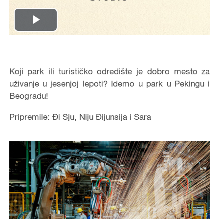
Play
Video
Koji park ili turističko odredište je dobro mesto za
uživanje u jesenjoj lepoti? Idemo u park u Pekingu i
Beogradu!
Pripremile: Đi Sju, Niju Đijunsija i Sara