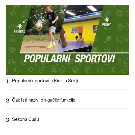
1
Popularni sportovi u Kini i u Srbiji
2
Čaj: Isti naziv, drugačije funkcije
3
Sezona Čušu