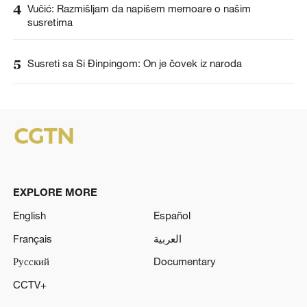
4
Vučić: Razmišljam da napišem memoare o našim
susretima
5
Susreti sa Si Đinpingom: On je čovek iz naroda
EXPLORE MORE
English
Español
Français
العربية
Русский
Documentary
CCTV+