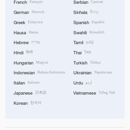
Français
Српски
French
Serbian
Deutsch
සිංහල
German
Sinhala
Ελληνικά
Español
Greek
Spanish
Hausa
Kiswahili
Hausa
Swahili
עברית
தமிழ்
Hebrew
Tamil
हिन्दी
ไทย
Hindi
Thai
Magyar
Türkçe
Hungarian
Turkish
Bahasa Indonesia
Українська
Indonesian
Ukrainian
Italiano
اردو
Italian
Urdu
日本語
Tiếng Việt
Japanese
Vietnamese
한국어
Korean