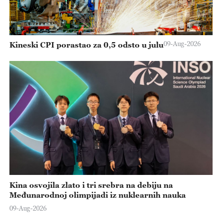
09-Aug-2026
Kineski CPI porastao za 0,5 odsto u julu
Kina osvojila zlato i tri srebra na debiju na
Međunarodnoj olimpijadi iz nuklearnih nauka
09-Aug-2026