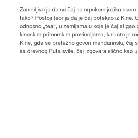
Zanimljivo je da se čaj na srpskom jeziku skoro
tako? Postoji teorija da je čaj potekao iz Kine
odnosno „tea“, u zemljama u koje je čaj stigao 
kineskim primorskim provincijama, kao što je re
Kine, gde se pretežno govori mandarinski, čaj s
sa drevnog Puta svile, čaj izgovara slično kao 