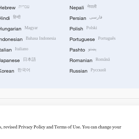
Hebrew
עברית
Nepali
नेपाली
Hindi
हिन्दी
Persian
فارسی
Hungarian
Magyar
Polish
Polski
Indonesian
Bahasa Indonesia
Portuguese
Português
Italian
Italiano
Pashto
پښتو
Japanese
日本語
Romanian
Română
Korean
한국어
Russian
Русский
es, revised Privacy Policy and Terms of Use. You can change your