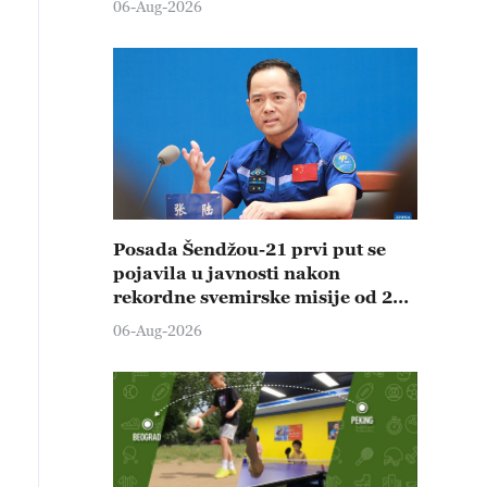
06-Aug-2026
Posada Šendžou-21 prvi put se
pojavila u javnosti nakon
rekordne svemirske misije od 210
dana
06-Aug-2026