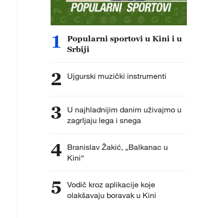
1
Popularni sportovi u Kini i u
Srbiji
2
Ujgurski muzički instrumenti
3
U najhladnijim danim uživajmo u
zagrljaju lega i snega
4
Branislav Žakić, „Balkanac u
Kini“
5
Vodič kroz aplikacije koje
olakšavaju boravak u Kini