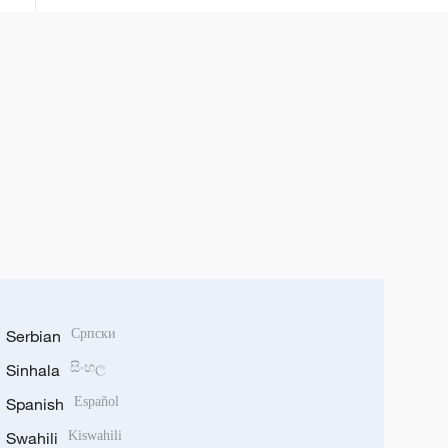
Serbian
Српски
Sinhala
සිංහල
Spanish
Español
Swahili
Kiswahili