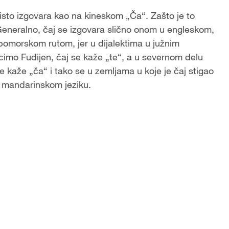
 isto izgovara kao na kineskom „Ča“. Zašto je to
. Generalno, čaj se izgovara slično onom u engleskom,
pomorskom rutom, jer u dijalektima u južnim
cimo Fuđijen, čaj se kaže „te“, a u severnom delu
e kaže „ča“ i tako se u zemljama u koje je čaj stigao
u mandarinskom jeziku.