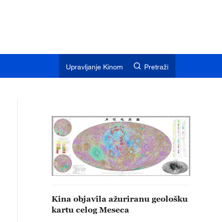
Upravljanje Kinom
Pretraži
Kina objavila ažuriranu geološku
kartu celog Meseca