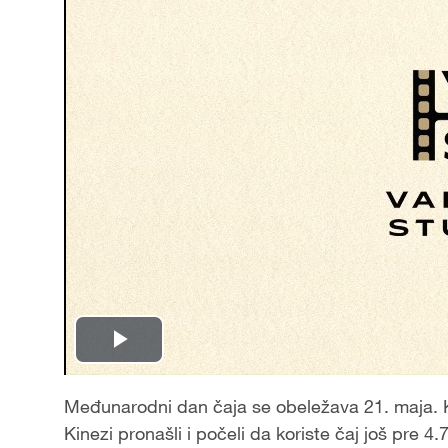
Play
Video
Međunarodni dan čaja se obeležava 21. maja. Ku
Kinezi pronašli i počeli da koriste čaj još pre 4