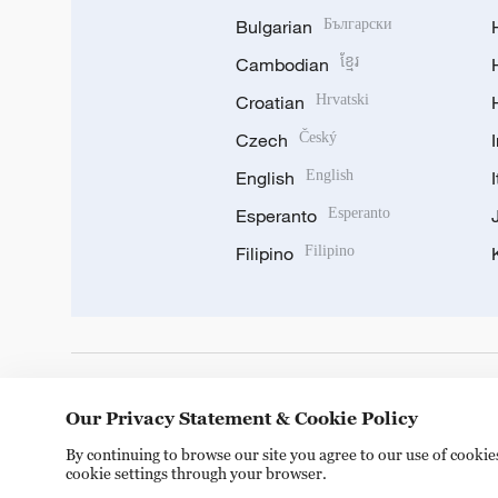
Bulgarian
Български
Cambodian
ខ្មែរ
Croatian
Hrvatski
Czech
Český
English
English
Esperanto
Esperanto
Filipino
Filipino
DOWNLOAD OUR APP
Our Privacy Statement & Cookie Policy
By continuing to browse our site you agree to our use of cooki
cookie settings through your browser.