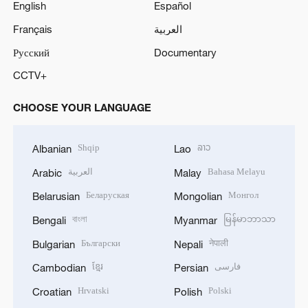
English
Español
Français
العربية
Русский
Documentary
CCTV+
CHOOSE YOUR LANGUAGE
Shqip
ລາວ
Albanian
Lao
العربية
Bahasa Melayu
Arabic
Malay
Беларуская
Монгол
Belarusian
Mongolian
বাংলা
မြန်မာဘာသာ
Bengali
Myanmar
Български
नेपाली
Bulgarian
Nepali
ខ្មែរ
فارسی
Cambodian
Persian
Hrvatski
Polski
Croatian
Polish