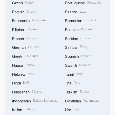
Český
Português
Czech
Portuguese
English
پښتو
English
Pashto
Esperanto
Română
Esperanto
Romanian
Filipino
Русский
Filipino
Russian
Français
Српски
French
Serbian
Deutsch
සිංහල
German
Sinhala
Ελληνικά
Español
Greek
Spanish
Hausa
Kiswahili
Hausa
Swahili
עברית
தமிழ்
Hebrew
Tamil
हिन्दी
ไทย
Hindi
Thai
Magyar
Türkçe
Hungarian
Turkish
Bahasa Indonesia
Українська
Indonesian
Ukrainian
Italiano
اردو
Italian
Urdu