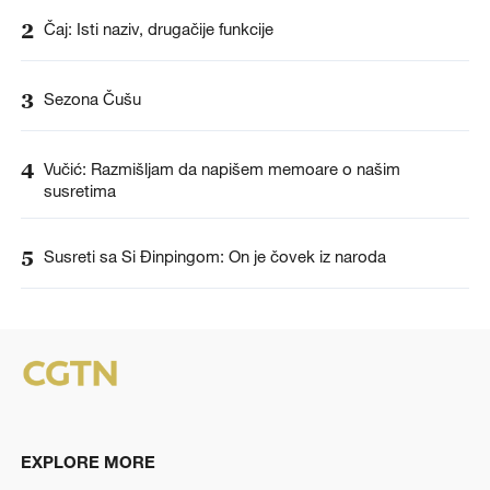
2
Čaj: Isti naziv, drugačije funkcije
3
Sezona Čušu
4
Vučić: Razmišljam da napišem memoare o našim
susretima
5
Susreti sa Si Đinpingom: On je čovek iz naroda
EXPLORE MORE