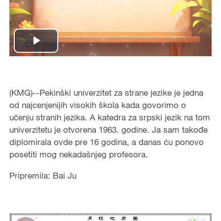
Play
Video
(KMG)--Pekinški univerzitet za strane jezike je jedna
od najcenjenijih visokih škola kada govorimo o
učenju stranih jezika. A katedra za srpski jezik na tom
univerzitetu je otvorena 1963. godine. Ja sam takođe
diplomirala ovde pre 16 godina, a danas ću ponovo
posetiti mog nekadašnjeg profesora.
Pripremila: Bai Ju