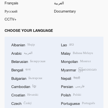
Français
العربية
Русский
Documentary
CCTV+
CHOOSE YOUR LANGUAGE
Shqip
ລາວ
Albanian
Lao
العربية
Bahasa Melayu
Arabic
Malay
Беларуская
Монгол
Belarusian
Mongolian
বাংলা
မြန်မာဘာသာ
Bengali
Myanmar
Български
नेपाली
Bulgarian
Nepali
ខ្មែរ
فارسی
Cambodian
Persian
Hrvatski
Polski
Croatian
Polish
Český
Português
Czech
Portuguese