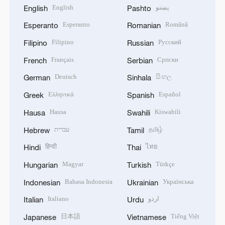
English
پښتو
English
Pashto
Esperanto
Română
Esperanto
Romanian
Filipino
Русский
Filipino
Russian
Français
Српски
French
Serbian
Deutsch
සිංහල
German
Sinhala
Ελληνικά
Español
Greek
Spanish
Hausa
Kiswahili
Hausa
Swahili
עברית
தமிழ்
Hebrew
Tamil
हिन्दी
ไทย
Hindi
Thai
Magyar
Türkçe
Hungarian
Turkish
Bahasa Indonesia
Українська
Indonesian
Ukrainian
Italiano
اردو
Italian
Urdu
日本語
Tiếng Việt
Japanese
Vietnamese