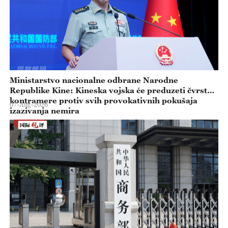
Ministarstvo nacionalne odbrane Narodne
Republike Kine: Kineska vojska će preduzeti čvrste
kontramere protiv svih provokativnih pokušaja
07-Aug-2026
izazivanja nemira