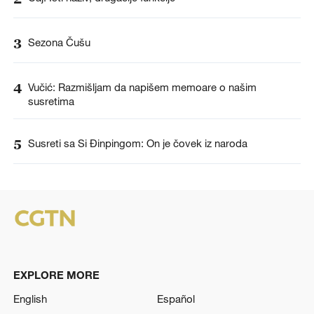
3
Sezona Čušu
4
Vučić: Razmišljam da napišem memoare o našim
susretima
5
Susreti sa Si Đinpingom: On je čovek iz naroda
EXPLORE MORE
English
Español