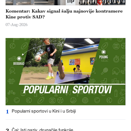
Komentar: Kakav signal šalju najnovije kontramere
Kine protiv SAD?
07-Aug-2026
1
Popularni sportovi u Kini i u Srbiji
2
Čaj: Isti naziv, drugačije funkcije