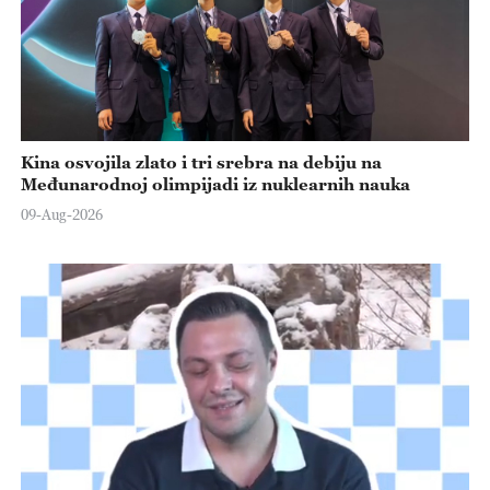
Kina osvojila zlato i tri srebra na debiju na
Međunarodnoj olimpijadi iz nuklearnih nauka
09-Aug-2026