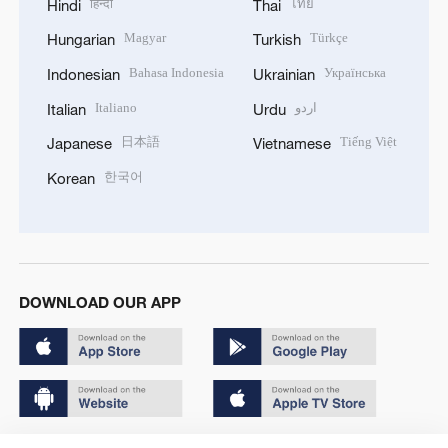
हिन्दी
ไทย
Hindi
Thai
Magyar
Türkçe
Hungarian
Turkish
Bahasa Indonesia
Українська
Indonesian
Ukrainian
Italiano
اردو
Italian
Urdu
日本語
Tiếng Việt
Japanese
Vietnamese
한국어
Korean
DOWNLOAD OUR APP