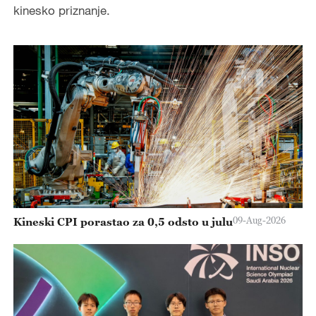
kinesko priznanje.
09-Aug-2026
Kineski CPI porastao za 0,5 odsto u julu