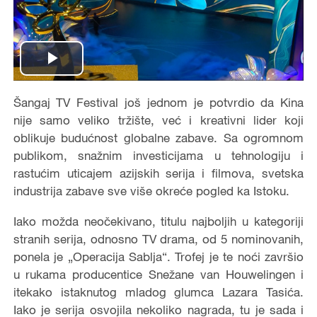
Play
Video
Šangaj TV Festival još jednom je potvrdio da Kina
nije samo veliko tržište, već i kreativni lider koji
oblikuje budućnost globalne zabave. Sa ogromnom
publikom, snažnim investicijama u tehnologiju i
rastućim uticajem azijskih serija i filmova, svetska
industrija zabave sve više okreće pogled ka Istoku.
Iako možda neočekivano, titulu najboljih u kategoriji
stranih serija, odnosno TV drama, od 5 nominovanih,
ponela je „Operacija Sablja“. Trofej je te noći završio
u rukama producentice Snežane van Houwelingen i
itekako istaknutog mladog glumca Lazara Tasića.
Iako je serija osvojila nekoliko nagrada, tu je sada i