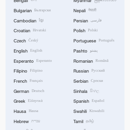
Bengali
Myanmar
Български
नेपाली
Bulgarian
Nepali
ខ្មែរ
فارسی
Cambodian
Persian
Hrvatski
Polski
Croatian
Polish
Český
Português
Czech
Portuguese
English
پښتو
English
Pashto
Esperanto
Română
Esperanto
Romanian
Filipino
Русский
Filipino
Russian
Français
Српски
French
Serbian
Deutsch
සිංහල
German
Sinhala
Ελληνικά
Español
Greek
Spanish
Hausa
Kiswahili
Hausa
Swahili
עברית
தமிழ்
Hebrew
Tamil