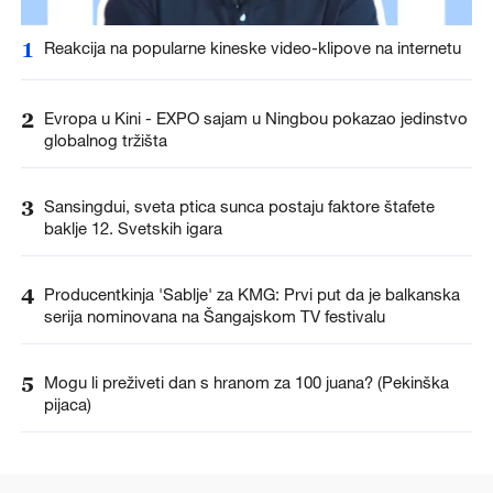
1
Reakcija na popularne kineske video-klipove na internetu
2
Evropa u Kini - EXPO sajam u Ningbou pokazao jedinstvo
globalnog tržišta
3
Sansingdui, sveta ptica sunca postaju faktore štafete
baklje 12. Svetskih igara
4
Producentkinja 'Sablje' za KMG: Prvi put da je balkanska
serija nominovana na Šangajskom TV festivalu
5
Mogu li preživeti dan s hranom za 100 juana? (Pekinška
pijaca)