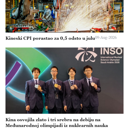
09-Aug-2026
Kineski CPI porastao za 0,5 odsto u julu
Kina osvojila zlato i tri srebra na debiju na
Međunarodnoj olimpijadi iz nuklearnih nauka