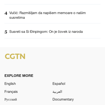
4
Vučić: Razmišljam da napišem memoare o našim
susretima
5
Susreti sa Si Đinpingom: On je čovek iz naroda
EXPLORE MORE
English
Español
Français
العربية
Русский
Documentary