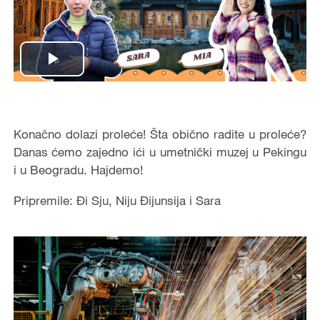
Play
Video
Konačno dolazi proleće! Šta obično radite u proleće?
Danas ćemo zajedno ići u umetnički muzej u Pekingu
i u Beogradu. Hajdemo!
Pripremile: Đi Sju, Niju Đijunsija i Sara