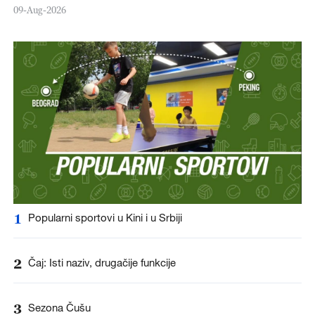
09-Aug-2026
1
Popularni sportovi u Kini i u Srbiji
2
Čaj: Isti naziv, drugačije funkcije
3
Sezona Čušu