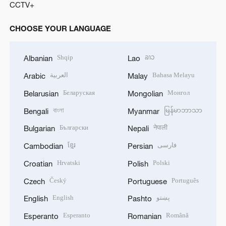
CCTV+
CHOOSE YOUR LANGUAGE
Shqip
ລາວ
Albanian
Lao
العربية
Bahasa Melayu
Arabic
Malay
Беларуская
Монгол
Belarusian
Mongolian
বাংলা
မြန်မာဘာသာ
Bengali
Myanmar
Български
नेपाली
Bulgarian
Nepali
ខ្មែរ
فارسی
Cambodian
Persian
Hrvatski
Polski
Croatian
Polish
Český
Português
Czech
Portuguese
English
پښتو
English
Pashto
Esperanto
Română
Esperanto
Romanian