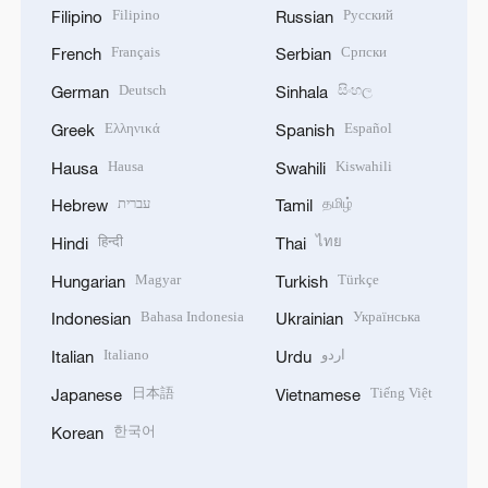
Filipino
Русский
Filipino
Russian
Français
Српски
French
Serbian
Deutsch
සිංහල
German
Sinhala
Ελληνικά
Español
Greek
Spanish
Hausa
Kiswahili
Hausa
Swahili
עברית
தமிழ்
Hebrew
Tamil
हिन्दी
ไทย
Hindi
Thai
Magyar
Türkçe
Hungarian
Turkish
Bahasa Indonesia
Українська
Indonesian
Ukrainian
Italiano
اردو
Italian
Urdu
日本語
Tiếng Việt
Japanese
Vietnamese
한국어
Korean