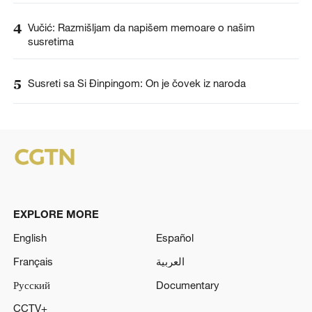
4
Vučić: Razmišljam da napišem memoare o našim
susretima
5
Susreti sa Si Đinpingom: On je čovek iz naroda
EXPLORE MORE
English
Español
Français
العربية
Русский
Documentary
CCTV+