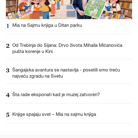
1
Mia na Sajmu knjiga u Ditan parku
2
Od Trebinja do Sijana: Drvo života Mihaila Mićanovića
pušta korenje u Kini
3
Šangajska avantura se nastavlja - posetili smo treću
najveću zgradu na Svetu
4
Šta rade eksponati kad je muzej zatvoren?
5
Knjige spajaju svet – Mia na sajmu knjiga