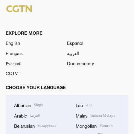
EXPLORE MORE
English
Español
Français
العربية
Русский
Documentary
CCTV+
CHOOSE YOUR LANGUAGE
Shqip
ລາວ
Albanian
Lao
العربية
Bahasa Melayu
Arabic
Malay
Беларуская
Монгол
Belarusian
Mongolian