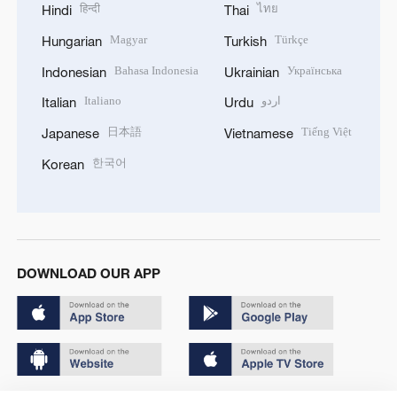
हिन्दी
ไทย
Hindi
Thai
Magyar
Türkçe
Hungarian
Turkish
Bahasa Indonesia
Українська
Indonesian
Ukrainian
Italiano
اردو
Italian
Urdu
日本語
Tiếng Việt
Japanese
Vietnamese
한국어
Korean
DOWNLOAD OUR APP