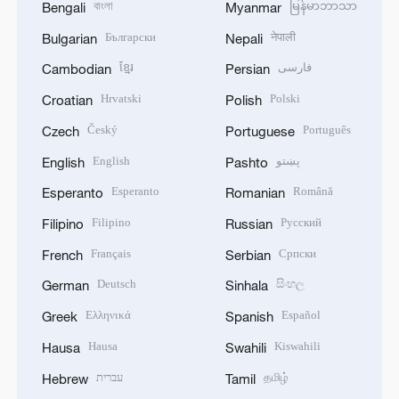
বাংলা
မြန်မာဘာသာ
Bengali
Myanmar
Български
नेपाली
Bulgarian
Nepali
ខ្មែរ
فارسی
Cambodian
Persian
Hrvatski
Polski
Croatian
Polish
Český
Português
Czech
Portuguese
English
پښتو
English
Pashto
Esperanto
Română
Esperanto
Romanian
Filipino
Русский
Filipino
Russian
Français
Српски
French
Serbian
Deutsch
සිංහල
German
Sinhala
Ελληνικά
Español
Greek
Spanish
Hausa
Kiswahili
Hausa
Swahili
עברית
தமிழ்
Hebrew
Tamil