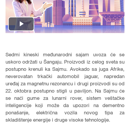
Play
Video
Sedmi kineski međunarodni sajam uvoza će se
uskoro održati u Šangaju. Proizvodi iz celog sveta su
postupno krenuli ka Sajmu. Avokado sa juga Afrike,
neverovatan trkački automobil jaguar, napredan
uređaj za magnetnu rezonancu i drugi proizvodi su od
22. oktobra postupno stigli u paviljon. Na Sajmu će
se naći gume za lunarni rover, sistem veštačke
inteligencije koji može da upozori na dementno
ponašanje, električna vozila novog tipa za
skladištenje energije i druge visoke tehnologije.