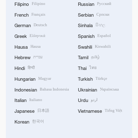
Filipino
Русский
Filipino
Russian
Français
Српски
French
Serbian
Deutsch
සිංහල
German
Sinhala
Ελληνικά
Español
Greek
Spanish
Hausa
Kiswahili
Hausa
Swahili
עברית
தமிழ்
Hebrew
Tamil
हिन्दी
ไทย
Hindi
Thai
Magyar
Türkçe
Hungarian
Turkish
Bahasa Indonesia
Українська
Indonesian
Ukrainian
Italiano
اردو
Italian
Urdu
日本語
Tiếng Việt
Japanese
Vietnamese
한국어
Korean