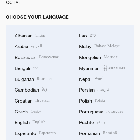
CCTV+
CHOOSE YOUR LANGUAGE
Shqip
ລາວ
Albanian
Lao
العربية
Bahasa Melayu
Arabic
Malay
Беларуская
Монгол
Belarusian
Mongolian
বাংলা
မြန်မာဘာသာ
Bengali
Myanmar
Български
नेपाली
Bulgarian
Nepali
ខ្មែរ
فارسی
Cambodian
Persian
Hrvatski
Polski
Croatian
Polish
Český
Português
Czech
Portuguese
English
پښتو
English
Pashto
Esperanto
Română
Esperanto
Romanian