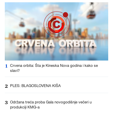
1
Crvena orbita: Šta je Kineska Nova godina i kako se
slavi?
2
PLES: BLAGOSLOVENA KIŠA
3
Održana treća proba Gala novogodišnje večeri u
produkciji KMG-a