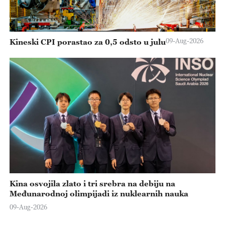
09-Aug-2026
Kineski CPI porastao za 0,5 odsto u julu
Kina osvojila zlato i tri srebra na debiju na
Međunarodnoj olimpijadi iz nuklearnih nauka
09-Aug-2026