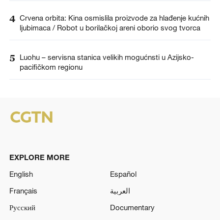
4
Crvena orbita: Kina osmislila proizvode za hlađenje kućnih
ljubimaca / Robot u borilačkoj areni oborio svog tvorca
5
Luohu – servisna stanica velikih mogućnsti u Azijsko-
pacifičkom regionu
EXPLORE MORE
English
Español
Français
العربية
Русский
Documentary