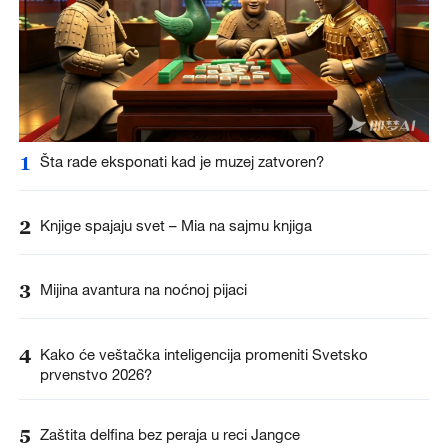
1
Šta rade eksponati kad je muzej zatvoren?
2
Knjige spajaju svet – Mia na sajmu knjiga
3
Mijina avantura na noćnoj pijaci
4
Kako će veštačka inteligencija promeniti Svetsko
prvenstvo 2026?
5
Zaštita delfina bez peraja u reci Jangce