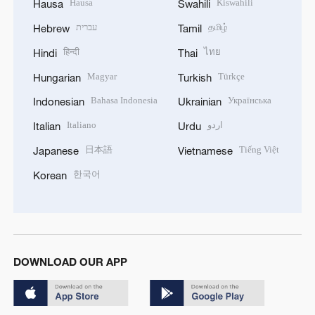
Hausa
Kiswahili
Hausa
Swahili
עברית
தமிழ்
Hebrew
Tamil
हिन्दी
ไทย
Hindi
Thai
Magyar
Türkçe
Hungarian
Turkish
Bahasa Indonesia
Українська
Indonesian
Ukrainian
Italiano
اردو
Italian
Urdu
日本語
Tiếng Việt
Japanese
Vietnamese
한국어
Korean
DOWNLOAD OUR APP