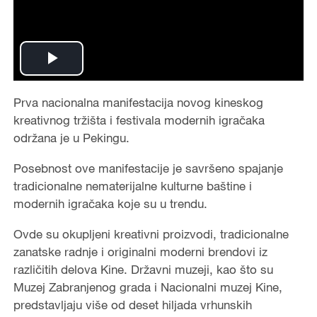
Play
Video
Prva nacionalna manifestacija novog kineskog
kreativnog tržišta i festivala modernih igračaka
održana je u Pekingu.
Posebnost ove manifestacije je savršeno spajanje
tradicionalne nematerijalne kulturne baštine i
modernih igračaka koje su u trendu.
Ovde su okupljeni kreativni proizvodi, tradicionalne
zanatske radnje i originalni moderni brendovi iz
različitih delova Kine. Državni muzeji, kao što su
Muzej Zabranjenog grada i Nacionalni muzej Kine,
predstavljaju više od deset hiljada vrhunskih