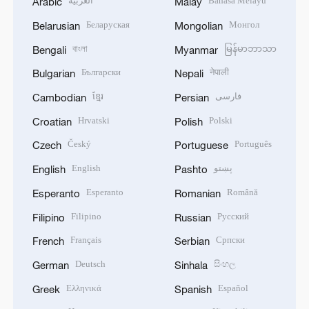
العربية
Bahasa Melayu
Arabic
Malay
Беларуская
Монгол
Belarusian
Mongolian
বাংলা
မြန်မာဘာသာ
Bengali
Myanmar
Български
नेपाली
Bulgarian
Nepali
ខ្មែរ
فارسی
Cambodian
Persian
Hrvatski
Polski
Croatian
Polish
Český
Português
Czech
Portuguese
English
پښتو
English
Pashto
Esperanto
Română
Esperanto
Romanian
Filipino
Русский
Filipino
Russian
Français
Српски
French
Serbian
Deutsch
සිංහල
German
Sinhala
Ελληνικά
Español
Greek
Spanish