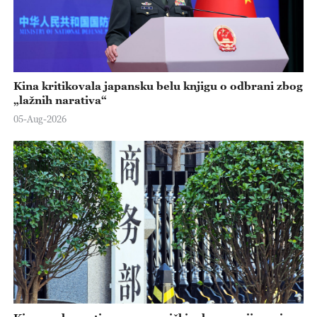
Kina kritikovala japansku belu knjigu o odbrani zbog
„lažnih narativa“
05-Aug-2026