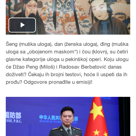
Play
Video
Šeng (muška uloga), dan (ženska uloga), đing (muška
uloga sa „obojenom maskom“) i čou (klovn), su četiri
glavne kategorije uloga u pekinškoj operi. Koju ulogu
će Džao Peng (Miloš) i Radosav Berbatović danas
doživeti? Čekaju ih brojni testovi, hoće li uspeti da ih
prođu? Odgovore pronađite u emisiji!