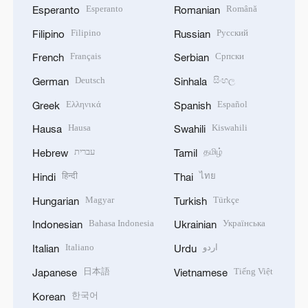
Esperanto
Română
Esperanto
Romanian
Filipino
Русский
Filipino
Russian
Français
Српски
French
Serbian
Deutsch
සිංහල
German
Sinhala
Ελληνικά
Español
Greek
Spanish
Hausa
Kiswahili
Hausa
Swahili
עברית
தமிழ்
Hebrew
Tamil
हिन्दी
ไทย
Hindi
Thai
Magyar
Türkçe
Hungarian
Turkish
Bahasa Indonesia
Українська
Indonesian
Ukrainian
Italiano
اردو
Italian
Urdu
日本語
Tiếng Việt
Japanese
Vietnamese
한국어
Korean