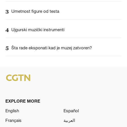
3
Umetnost figure od testa
4
Ujgurski muzički instrumenti
5
Šta rade eksponati kad je muzej zatvoren?
EXPLORE MORE
English
Español
Français
العربية