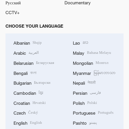
Русский
Documentary
CCTV+
CHOOSE YOUR LANGUAGE
Shqip
ລາວ
Albanian
Lao
العربية
Bahasa Melayu
Arabic
Malay
Беларуская
Монгол
Belarusian
Mongolian
বাংলা
မြန်မာဘာသာ
Bengali
Myanmar
Български
नेपाली
Bulgarian
Nepali
ខ្មែរ
فارسی
Cambodian
Persian
Hrvatski
Polski
Croatian
Polish
Český
Português
Czech
Portuguese
English
پښتو
English
Pashto