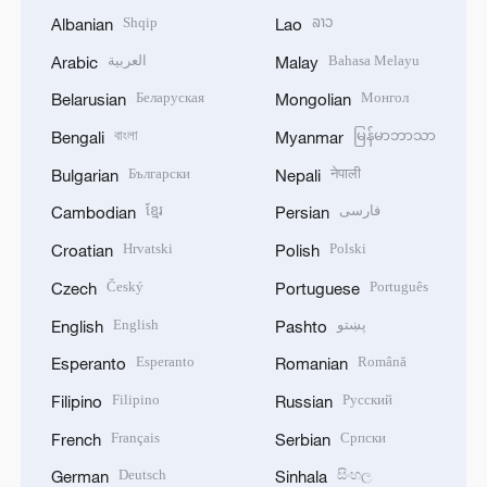
Shqip
ລາວ
Albanian
Lao
العربية
Bahasa Melayu
Arabic
Malay
Беларуская
Монгол
Belarusian
Mongolian
বাংলা
မြန်မာဘာသာ
Bengali
Myanmar
Български
नेपाली
Bulgarian
Nepali
ខ្មែរ
فارسی
Cambodian
Persian
Hrvatski
Polski
Croatian
Polish
Český
Português
Czech
Portuguese
English
پښتو
English
Pashto
Esperanto
Română
Esperanto
Romanian
Filipino
Русский
Filipino
Russian
Français
Српски
French
Serbian
Deutsch
සිංහල
German
Sinhala