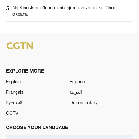
5
Na Kineski međunarodni sajam uvoza preko Tihog
okeana
EXPLORE MORE
English
Español
Français
العربية
Русский
Documentary
CCTV+
CHOOSE YOUR LANGUAGE