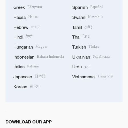
Ελληνικά
Español
Greek
Spanish
Hausa
Kiswahili
Hausa
Swahili
עברית
தமிழ்
Hebrew
Tamil
हिन्दी
ไทย
Hindi
Thai
Magyar
Türkçe
Hungarian
Turkish
Bahasa Indonesia
Українська
Indonesian
Ukrainian
Italiano
اردو
Italian
Urdu
日本語
Tiếng Việt
Japanese
Vietnamese
한국어
Korean
DOWNLOAD OUR APP