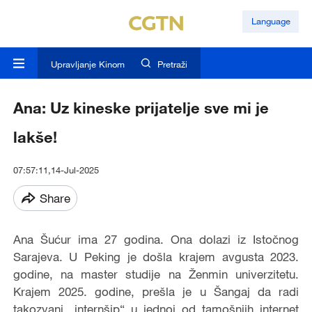
Language
Upravljanje Kinom
Pretraži
Ana: Uz kineske prijatelje sve mi je
lakše!
07:57:11,14-Jul-2025
Share
Ana Šućur ima 27 godina. Ona dolazi iz Istočnog
Sarajeva. U Peking je došla krajem avgusta 2023.
godine, na master studije na Ženmin univerzitetu.
Krajem 2025. godine, prešla je u Šangaj da radi
takozvani „internšip“ u jednoj od tamošnjih internet