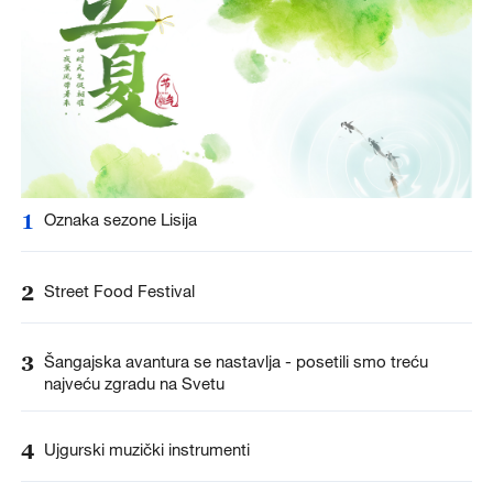
1
Oznaka sezone Lisija
2
Street Food Festival
3
Šangajska avantura se nastavlja - posetili smo treću
najveću zgradu na Svetu
4
Ujgurski muzički instrumenti