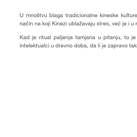
Video
U mnoštvu blaga tradicionalne kineske kulture
način na koji Kinezi ublažavaju stres, već je i u
Kad je ritual paljenja tamjana u pitanju, to j
intelektualci u drevno doba, da li je zapravo ta