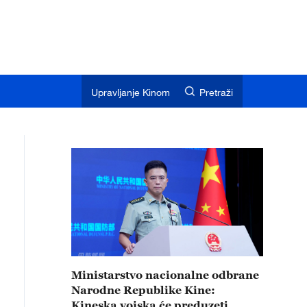
Upravljanje Kinom
Pretraži
Ministarstvo nacionalne odbrane
Narodne Republike Kine:
Kineska vojska će preduzeti