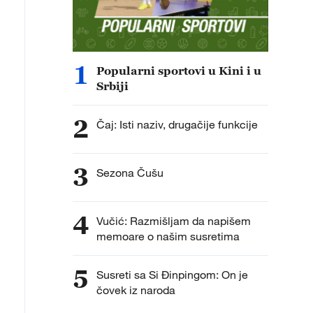
1
Popularni sportovi u Kini i u
Srbiji
2
Čaj: Isti naziv, drugačije funkcije
3
Sezona Čušu
4
Vučić: Razmišljam da napišem
memoare o našim susretima
5
Susreti sa Si Đinpingom: On je
čovek iz naroda