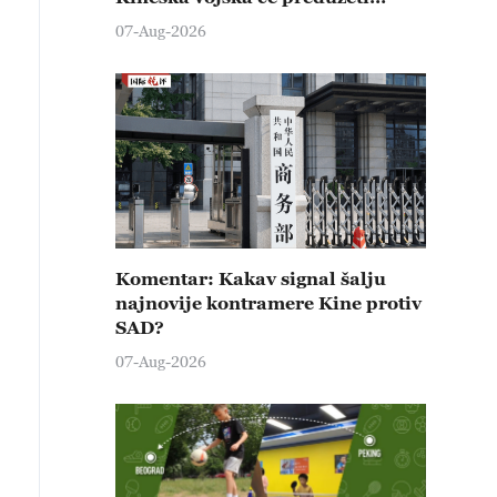
čvrste kontramere protiv svih
07-Aug-2026
provokativnih pokušaja
izazivanja nemira
Komentar: Kakav signal šalju
najnovije kontramere Kine protiv
SAD?
07-Aug-2026