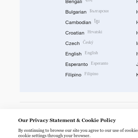
Bengali
বাংলা
Bulgarian
Български
Cambodian
ខ្មែរ
Croatian
Hrvatski
Czech
Český
English
English
Esperanto
Esperanto
Filipino
Filipino
DOWNLOAD OUR APP
Our Privacy Statement & Cookie Policy
By continuing to browse our site you agree to our use of cooki
cookie settings through your browser.