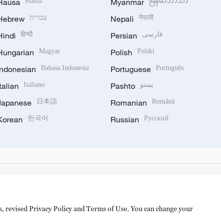
Hausa
Hausa
Myanmar
မြန်မာဘာသာ
Hebrew
עברית
Nepali
नेपाली
Hindi
हिन्दी
Persian
فارسی
Hungarian
Magyar
Polish
Polski
Indonesian
Bahasa Indonesia
Portuguese
Português
Italian
Italiano
Pashto
پښتو
Japanese
日本語
Romanian
Română
Korean
한국어
Russian
Русский
es, revised Privacy Policy and Terms of Use. You can change your