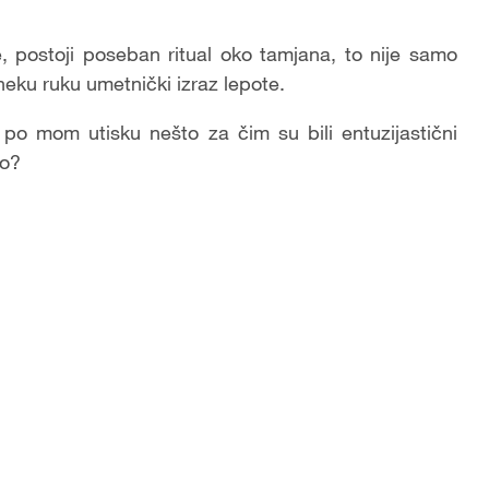
, postoji poseban ritual oko tamjana, to nije samo
 neku ruku umetnički izraz lepote.
e po mom utisku nešto za čim su bili entuzijastični
ko?