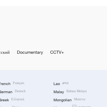
сский
Documentary
CCTV+
French
Français
Lao
ລາວ
German
Deutsch
Malay
Bahasa Melayu
Greek
Ελληνικά
Mongolian
Монгол