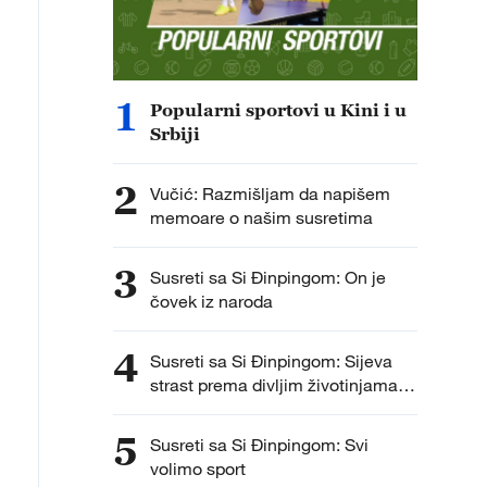
1
Popularni sportovi u Kini i u
Srbiji
2
Vučić: Razmišljam da napišem
memoare o našim susretima
3
Susreti sa Si Đinpingom: On je
čovek iz naroda
4
Susreti sa Si Đinpingom: Sijeva
strast prema divljim životinjama i
biodiverzitetu
5
Susreti sa Si Đinpingom: Svi
volimo sport