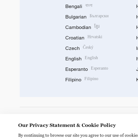
Bengali
বাংলা
Bulgarian
Български
Cambodian
ខ្មែរ
Croatian
Hrvatski
Czech
Český
English
English
Esperanto
Esperanto
Filipino
Filipino
DOWNLOAD OUR APP
Our Privacy Statement & Cookie Policy
By continuing to browse our site you agree to our use of cooki