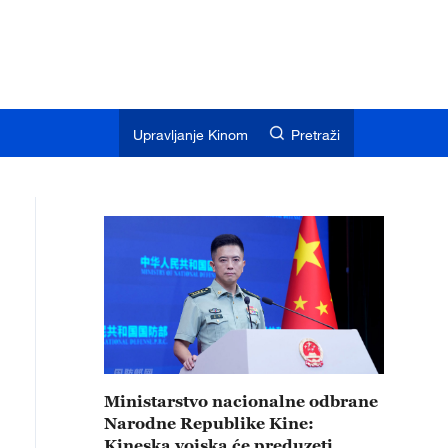
Upravljanje Kinom
Pretraži
Ministarstvo nacionalne odbrane
Narodne Republike Kine:
Kineska vojska će preduzeti