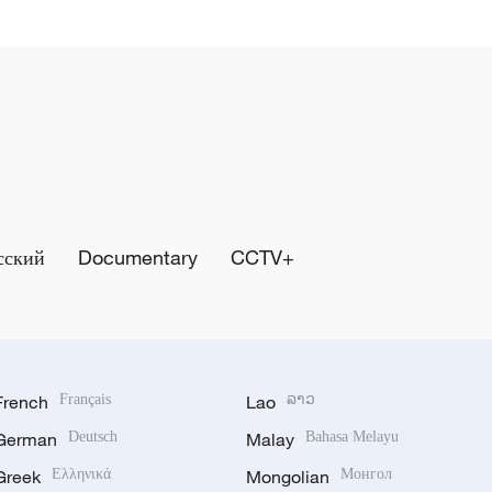
сский
Documentary
CCTV+
French
Français
Lao
ລາວ
German
Deutsch
Malay
Bahasa Melayu
Greek
Ελληνικά
Mongolian
Монгол