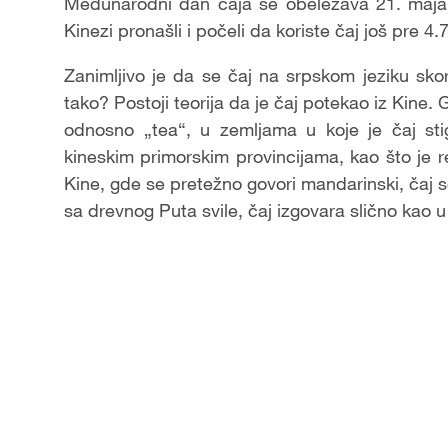
Međunarodni dan čaja se obeležava 21. maja. 
Kinezi pronašli i počeli da koriste čaj još pre 4
Zanimljivo je da se čaj na srpskom jeziku sko
tako? Postoji teorija da je čaj potekao iz Kine
odnosno „tea“, u zemljama u koje je čaj sti
kineskim primorskim provincijama, kao što je 
Kine, gde se pretežno govori mandarinski, čaj s
sa drevnog Puta svile, čaj izgovara slično kao 