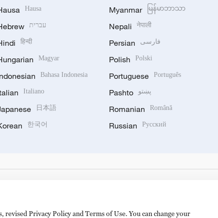
Hausa
Hausa
Myanmar
မြန်မာဘာသာ
Hebrew
עברית
Nepali
नेपाली
Hindi
हिन्दी
Persian
فارسی
Hungarian
Magyar
Polish
Polski
Indonesian
Bahasa Indonesia
Portuguese
Português
Italian
Italiano
Pashto
پښتو
Japanese
日本語
Romanian
Română
Korean
한국어
Russian
Русский
es, revised Privacy Policy and Terms of Use. You can change your