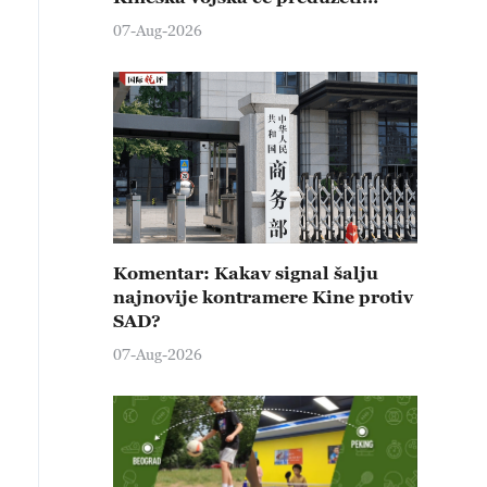
čvrste kontramere protiv svih
07-Aug-2026
provokativnih pokušaja
izazivanja nemira
Komentar: Kakav signal šalju
najnovije kontramere Kine protiv
SAD?
07-Aug-2026