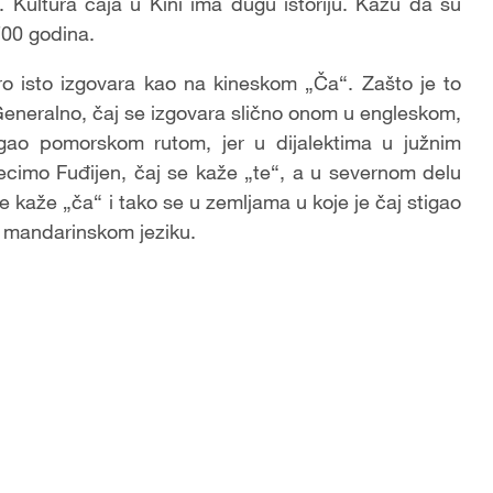
Kultura čaja u Kini ima dugu istoriju. Kažu da su
.700 godina.
ro isto izgovara kao na kineskom „Ča“. Zašto je to
. Generalno, čaj se izgovara slično onom u engleskom,
gao pomorskom rutom, jer u dijalektima u južnim
recimo Fuđijen, čaj se kaže „te“, a u severnom delu
e kaže „ča“ i tako se u zemljama u koje je čaj stigao
u mandarinskom jeziku.