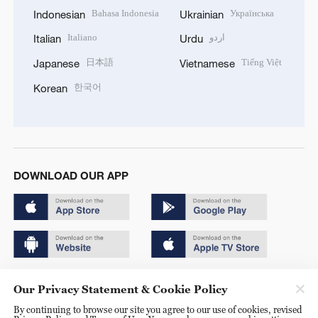
Bahasa Indonesia
Українська
Indonesian
Ukrainian
Italiano
اردو
Italian
Urdu
日本語
Tiếng Việt
Japanese
Vietnamese
한국어
Korean
DOWNLOAD OUR APP
Copyright © 2024 CGTN.
Our Privacy Statement & Cookie Policy
京ICP备20000184号
By continuing to browse our site you agree to our use of cookies, revised