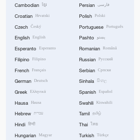
ខ្មែរ
فارسی
Cambodian
Persian
Hrvatski
Polski
Croatian
Polish
Český
Português
Czech
Portuguese
English
پښتو
English
Pashto
Esperanto
Română
Esperanto
Romanian
Filipino
Русский
Filipino
Russian
Français
Српски
French
Serbian
Deutsch
සිංහල
German
Sinhala
Ελληνικά
Español
Greek
Spanish
Hausa
Kiswahili
Hausa
Swahili
עברית
தமிழ்
Hebrew
Tamil
हिन्दी
ไทย
Hindi
Thai
Magyar
Türkçe
Hungarian
Turkish