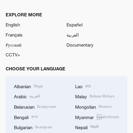
EXPLORE MORE
English
Español
Français
العربية
Русский
Documentary
CCTV+
CHOOSE YOUR LANGUAGE
Shqip
ລາວ
Albanian
Lao
العربية
Bahasa Melayu
Arabic
Malay
Беларуская
Монгол
Belarusian
Mongolian
বাংলা
မြန်မာဘာသာ
Bengali
Myanmar
Български
नेपाली
Bulgarian
Nepali