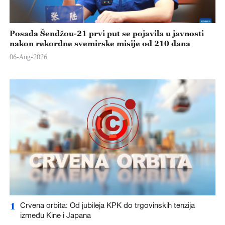
Posada Šendžou-21 prvi put se pojavila u javnosti
nakon rekordne svemirske misije od 210 dana
06-Aug-2026
1
Crvena orbita: Od jubileja KPK do trgovinskih tenzija
između Kine i Japana