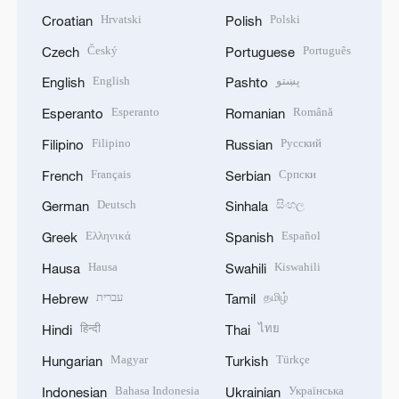
Hrvatski
Polski
Croatian
Polish
Český
Português
Czech
Portuguese
English
پښتو
English
Pashto
Esperanto
Română
Esperanto
Romanian
Filipino
Русский
Filipino
Russian
Français
Српски
French
Serbian
Deutsch
සිංහල
German
Sinhala
Ελληνικά
Español
Greek
Spanish
Hausa
Kiswahili
Hausa
Swahili
עברית
தமிழ்
Hebrew
Tamil
हिन्दी
ไทย
Hindi
Thai
Magyar
Türkçe
Hungarian
Turkish
Bahasa Indonesia
Українська
Indonesian
Ukrainian