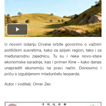
Play
Video
U novom izdanju Crvene orbite govorimo o važnim
političkim susretima, kako za azijski region, tako i za
međunarodnu zajednicu. Tu su i neke novo-stare
ekonomske saradnje, kao i primeri Kine – kako danas
unaprediti ekonomiju na pravi način. Donosimo i
priču o izgubljenom mladunčetu leoparda.
Autor i voditelj: Omer Zec