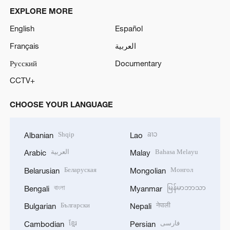
EXPLORE MORE
English
Español
Français
العربية
Русский
Documentary
CCTV+
CHOOSE YOUR LANGUAGE
Shqip
ລາວ
Albanian
Lao
العربية
Bahasa Melayu
Arabic
Malay
Беларуская
Монгол
Belarusian
Mongolian
বাংলা
မြန်မာဘာသာ
Bengali
Myanmar
Български
नेपाली
Bulgarian
Nepali
ខ្មែរ
فارسی
Cambodian
Persian