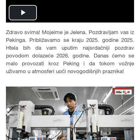
Play
Video
Zdravo svima! Mojeime je Jelena. Pozdravljam vas iz
Pekinga. Približavamo se kraju 2025. godine 2025.
Htela bih da vam uputim najsrdačniji pozdrav
povodom dolazeće 2026. godine. Danas ćemo se
malo provozati kroz Peking i da tokom vožnje
uživamo u atmosferi uoči novogodišnjih praznika!