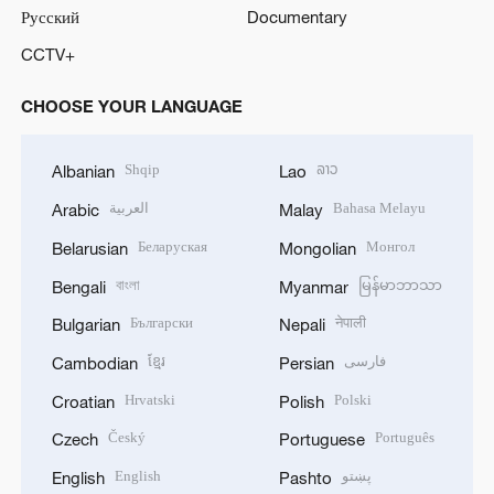
Русский
Documentary
CCTV+
CHOOSE YOUR LANGUAGE
Shqip
ລາວ
Albanian
Lao
العربية
Bahasa Melayu
Arabic
Malay
Беларуская
Монгол
Belarusian
Mongolian
বাংলা
မြန်မာဘာသာ
Bengali
Myanmar
Български
नेपाली
Bulgarian
Nepali
ខ្មែរ
فارسی
Cambodian
Persian
Hrvatski
Polski
Croatian
Polish
Český
Português
Czech
Portuguese
English
پښتو
English
Pashto