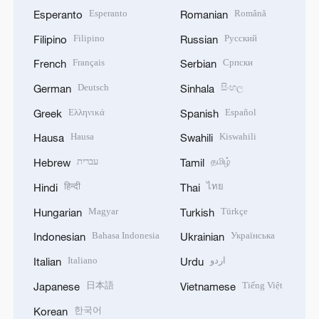
Esperanto
Română
Esperanto
Romanian
Filipino
Русский
Filipino
Russian
Français
Српски
French
Serbian
Deutsch
සිංහල
German
Sinhala
Ελληνικά
Español
Greek
Spanish
Hausa
Kiswahili
Hausa
Swahili
עברית
தமிழ்
Hebrew
Tamil
हिन्दी
ไทย
Hindi
Thai
Magyar
Türkçe
Hungarian
Turkish
Bahasa Indonesia
Українська
Indonesian
Ukrainian
Italiano
اردو
Italian
Urdu
日本語
Tiếng Việt
Japanese
Vietnamese
한국어
Korean