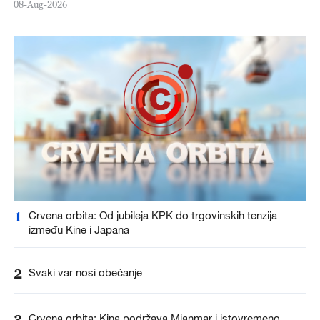
08-Aug-2026
1
Crvena orbita: Od jubileja KPK do trgovinskih tenzija
između Kine i Japana
2
Svaki var nosi obećanje
3
Crvena orbita: Kina podržava Mjanmar i istovremeno