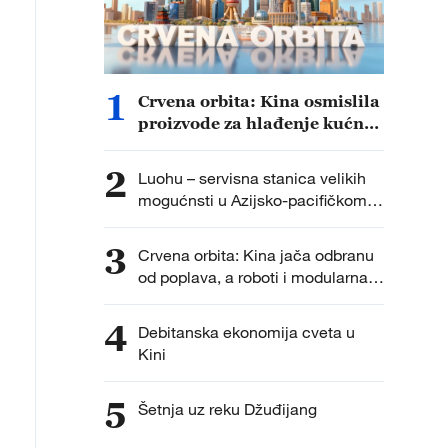
1
Crvena orbita: Kina osmislila
proizvode za hlađenje kućnih
ljubimaca / Robot u
borilačkoj areni oborio svog
2
Luohu – servisna stanica velikih
tvorca
mogućnsti u Azijsko-pacifičkom
regionu
3
Crvena orbita: Kina jača odbranu
od poplava, a roboti i modularna
gradnja osvajaju svet
4
Debitanska ekonomija cveta u
Kini
5
Šetnja uz reku Džuđijang