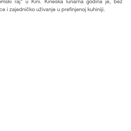
ki raj" u Kini. Kineska lunarna godina je, bez
e i zajedničko uživanje u prefinjenoj kuhiniji.