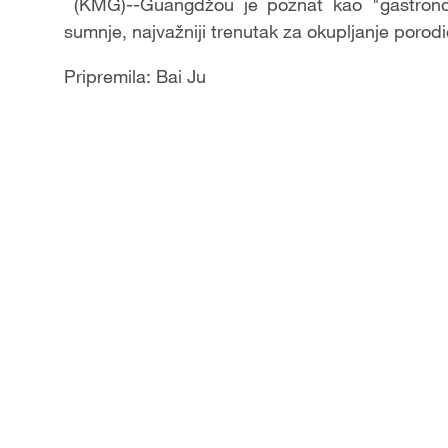
Video
(KMG)--Guangdžou je poznat kao "gastronoms
sumnje, najvažniji trenutak za okupljanje porodic
Pripremila: Bai Ju