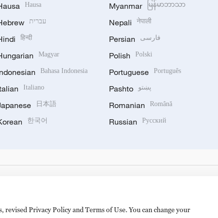
Hausa
Hausa
Myanmar
မြန်မာဘာသာ
Hebrew
עברית
Nepali
नेपाली
Hindi
हिन्दी
Persian
فارسی
Hungarian
Magyar
Polish
Polski
Indonesian
Bahasa Indonesia
Portuguese
Português
Italian
Italiano
Pashto
پښتو
Japanese
日本語
Romanian
Română
Korean
한국어
Russian
Русский
es, revised Privacy Policy and Terms of Use. You can change your