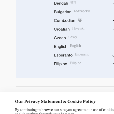
Bengali
বাংলা
Bulgarian
Български
Cambodian
ខ្មែរ
Croatian
Hrvatski
Czech
Český
English
English
Esperanto
Esperanto
Filipino
Filipino
DOWNLOAD OUR APP
Our Privacy Statement & Cookie Policy
By continuing to browse our site you agree to our use of cooki
cookie settings through your browser.