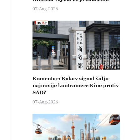
čvrste kontramere protiv svih
07-Aug-2026
provokativnih pokušaja
izazivanja nemira
Komentar: Kakav signal šalju
najnovije kontramere Kine protiv
SAD?
07-Aug-2026