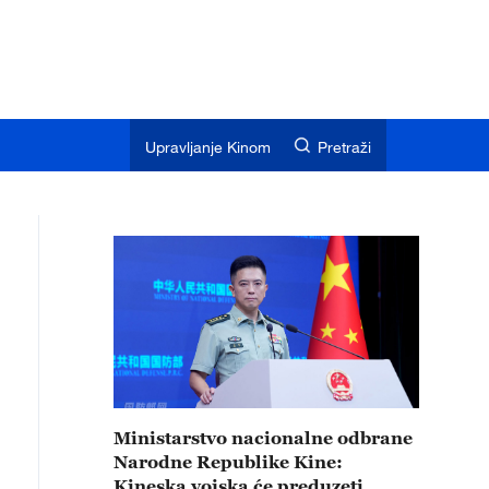
Upravljanje Kinom
Pretraži
Ministarstvo nacionalne odbrane
Narodne Republike Kine:
Kineska vojska će preduzeti