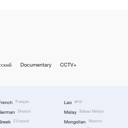
сский
Documentary
CCTV+
French
Français
Lao
ລາວ
German
Deutsch
Malay
Bahasa Melayu
Greek
Ελληνικά
Mongolian
Монгол