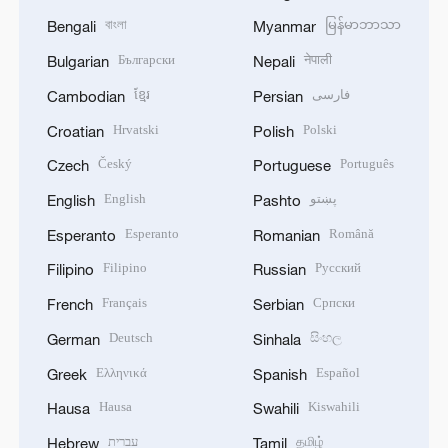
বাংলা
မြန်မာဘာသာ
Bengali
Myanmar
Български
नेपाली
Bulgarian
Nepali
ខ្មែរ
فارسی
Cambodian
Persian
Hrvatski
Polski
Croatian
Polish
Český
Português
Czech
Portuguese
English
پښتو
English
Pashto
Esperanto
Română
Esperanto
Romanian
Filipino
Русский
Filipino
Russian
Français
Српски
French
Serbian
Deutsch
සිංහල
German
Sinhala
Ελληνικά
Español
Greek
Spanish
Hausa
Kiswahili
Hausa
Swahili
עברית
தமிழ்
Hebrew
Tamil