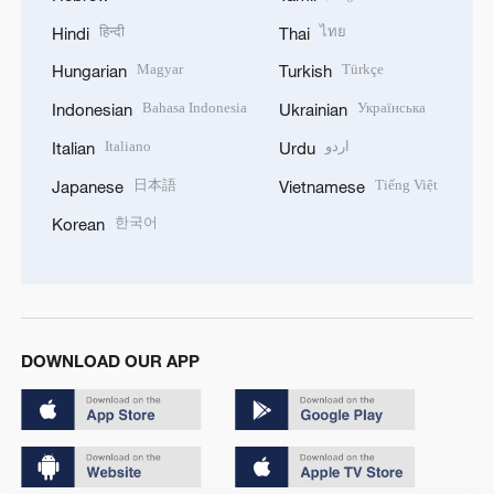
हिन्दी
ไทย
Hindi
Thai
Magyar
Türkçe
Hungarian
Turkish
Bahasa Indonesia
Українська
Indonesian
Ukrainian
Italiano
اردو
Italian
Urdu
日本語
Tiếng Việt
Japanese
Vietnamese
한국어
Korean
DOWNLOAD OUR APP