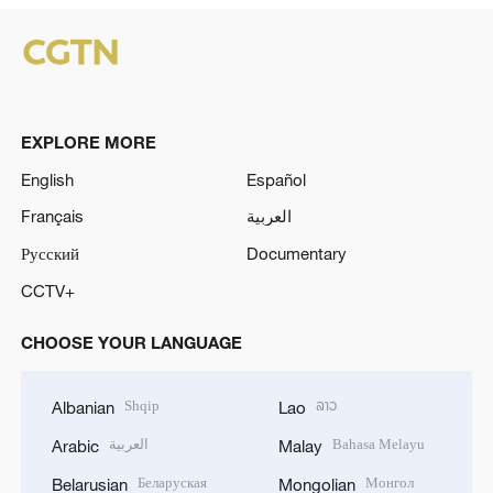
EXPLORE MORE
English
Español
Français
العربية
Русский
Documentary
CCTV+
CHOOSE YOUR LANGUAGE
Shqip
ລາວ
Albanian
Lao
العربية
Bahasa Melayu
Arabic
Malay
Беларуская
Монгол
Belarusian
Mongolian