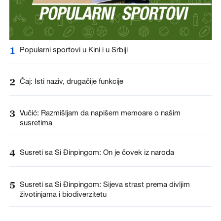
1
Popularni sportovi u Kini i u Srbiji
2
Čaj: Isti naziv, drugačije funkcije
3
Vučić: Razmišljam da napišem memoare o našim
susretima
4
Susreti sa Si Đinpingom: On je čovek iz naroda
5
Susreti sa Si Đinpingom: Sijeva strast prema divljim
životinjama i biodiverzitetu