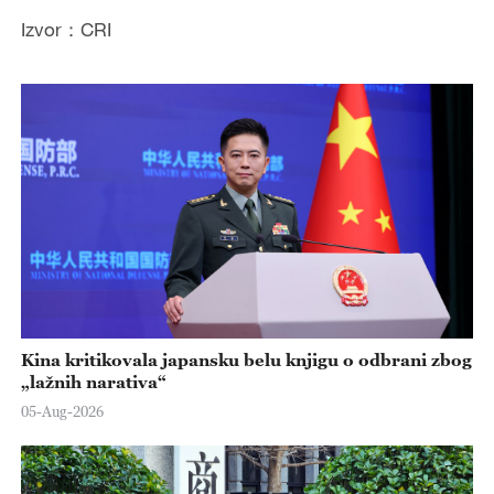
Izvor：CRI
Kina kritikovala japansku belu knjigu o odbrani zbog
„lažnih narativa“
05-Aug-2026