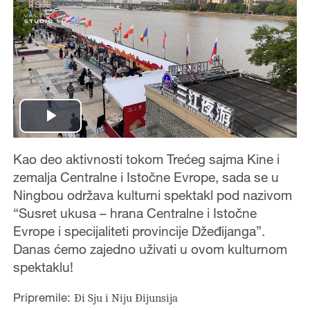
Play
Kao deo aktivnosti tokom Trećeg sajma Kine i
Video
zemalja Centralne i Istočne Evrope, sada se u
Ningbou održava kulturni spektakl pod nazivom
“Susret ukusa – hrana Centralne i Istočne
Evrope i specijaliteti provincije Džeđijanga”.
Danas ćemo zajedno uživati u ovom kulturnom
spektaklu!
Pripremile:
Đi Sju i Niju Đijunsija