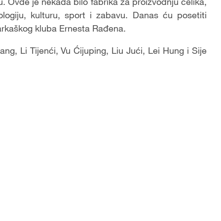
 Ovde je nekada bilo fabrika za proizvodnju čelika,
ogiju, kulturu, sport i zabavu. Danas ću posetiti
šarkaškog kluba Ernesta Rađena.
ng, Li Tijenći, Vu Ćijuping, Liu Jući, Lei Hung i Sije