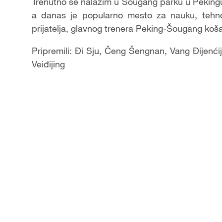
Trenutno se nalazim u Šougang parku u Pekingu.
a danas je popularno mesto za nauku, tehnol
prijatelja, glavnog trenera Peking-Šougang ko
Pripremili: Đi Sju, Čeng Šengnan, Vang Đijenćija
Veiđijing