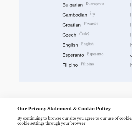
Bulgarian
Български
Cambodian
ខ្មែរ
Croatian
Hrvatski
Czech
Český
English
English
Esperanto
Esperanto
Filipino
Filipino
DOWNLOAD OUR APP
Our Privacy Statement & Cookie Policy
By continuing to browse our site you agree to our use of cooki
cookie settings through your browser.