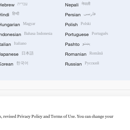
Hebrew
עברית
Nepali
नेपाली
Hindi
हिन्दी
Persian
فارسی
Hungarian
Magyar
Polish
Polski
Indonesian
Bahasa Indonesia
Portuguese
Português
Italian
Italiano
Pashto
پښتو
Japanese
日本語
Romanian
Română
Korean
한국어
Russian
Русский
es, revised Privacy Policy and Terms of Use. You can change your