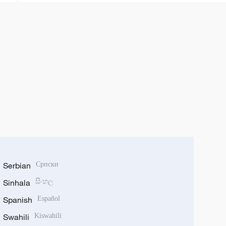
Serbian
Српски
Sinhala
සිංහල
Spanish
Español
Swahili
Kiswahili