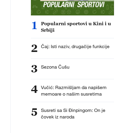
1
Popularni sportovi u Kini i u
Srbiji
2
Čaj: Isti naziv, drugačije funkcije
3
Sezona Čušu
4
Vučić: Razmišljam da napišem
memoare o našim susretima
5
Susreti sa Si Đinpingom: On je
čovek iz naroda