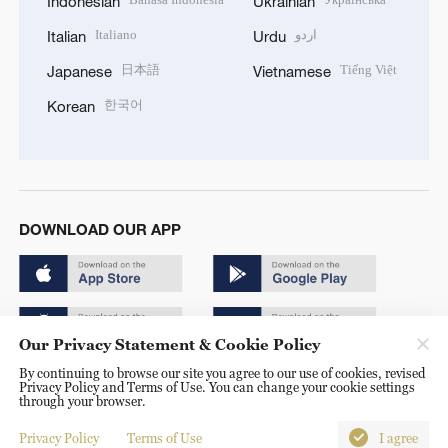
Indonesian
Ukrainian
Italiano
اردو
Italian
Urdu
日本語
Tiếng Việt
Japanese
Vietnamese
한국어
Korean
DOWNLOAD OUR APP
Our Privacy Statement & Cookie Policy
By continuing to browse our site you agree to our use of cookies, revised
Copyright © 2024 CGTN.
Privacy Policy and Terms of Use. You can change your cookie settings
through your browser.
京ICP备20000184号
Privacy Policy
Terms of Use
I agree
京公网安备 11010502050052号