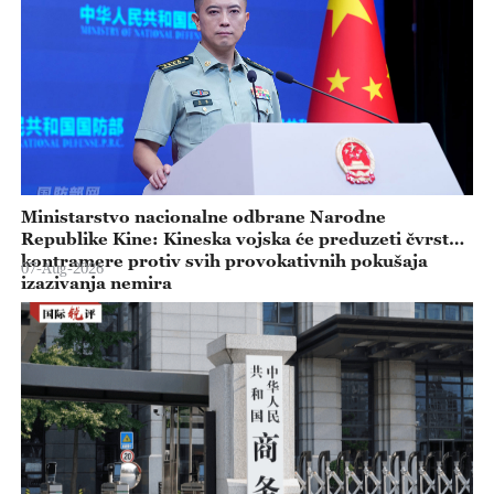
Ministarstvo nacionalne odbrane Narodne
Republike Kine: Kineska vojska će preduzeti čvrste
kontramere protiv svih provokativnih pokušaja
07-Aug-2026
izazivanja nemira