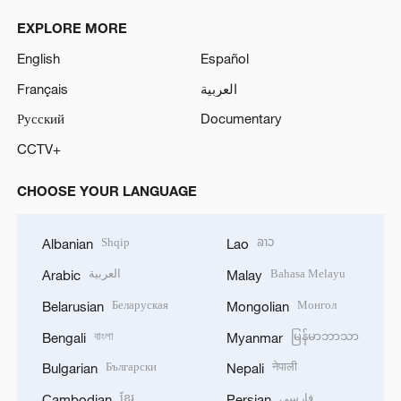
EXPLORE MORE
English
Español
Français
العربية
Русский
Documentary
CCTV+
CHOOSE YOUR LANGUAGE
Shqip
ລາວ
Albanian
Lao
العربية
Bahasa Melayu
Arabic
Malay
Беларуская
Монгол
Belarusian
Mongolian
বাংলা
မြန်မာဘာသာ
Bengali
Myanmar
Български
नेपाली
Bulgarian
Nepali
ខ្មែរ
فارسی
Cambodian
Persian