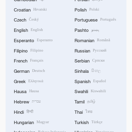
Hrvatski
Polski
Croatian
Polish
Český
Português
Czech
Portuguese
English
پښتو
English
Pashto
Esperanto
Română
Esperanto
Romanian
Filipino
Русский
Filipino
Russian
Français
Српски
French
Serbian
Deutsch
සිංහල
German
Sinhala
Ελληνικά
Español
Greek
Spanish
Hausa
Kiswahili
Hausa
Swahili
עברית
தமிழ்
Hebrew
Tamil
हिन्दी
ไทย
Hindi
Thai
Magyar
Türkçe
Hungarian
Turkish
Bahasa Indonesia
Українська