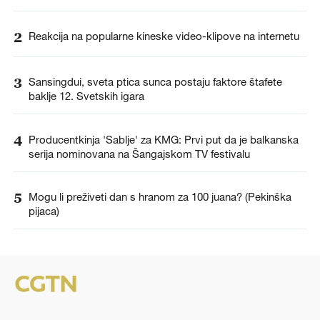
2
Reakcija na popularne kineske video-klipove na internetu
3
Sansingdui, sveta ptica sunca postaju faktore štafete
baklje 12. Svetskih igara
4
Producentkinja 'Sablje' za KMG: Prvi put da je balkanska
serija nominovana na Šangajskom TV festivalu
5
Mogu li preživeti dan s hranom za 100 juana? (Pekinška
pijaca)