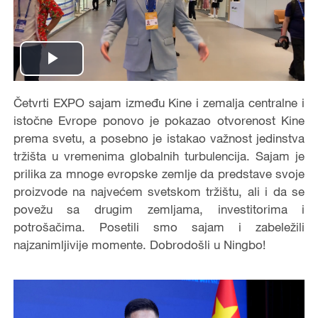
Play
Video
Četvrti EXPO sajam između Kine i zemalja centralne i
istočne Evrope ponovo je pokazao otvorenost Kine
prema svetu, a posebno je istakao važnost jedinstva
tržišta u vremenima globalnih turbulencija. Sajam je
prilika za mnoge evropske zemlje da predstave svoje
proizvode na najvećem svetskom tržištu, ali i da se
povežu sa drugim zemljama, investitorima i
potrošačima. Posetili smo sajam i zabeležili
najzanimljivije momente. Dobrodošli u Ningbo!