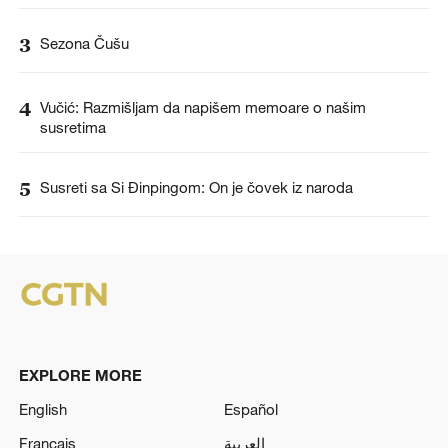
3
Sezona Čušu
4
Vučić: Razmišljam da napišem memoare o našim
susretima
5
Susreti sa Si Đinpingom: On je čovek iz naroda
EXPLORE MORE
English
Español
Français
العربية