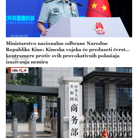
Ministarstvo nacionalne odbrane Narodne
Republike Kine: Kineska vojska će preduzeti čvrste
kontramere protiv svih provokativnih pokušaja
07-Aug-2026
izazivanja nemira