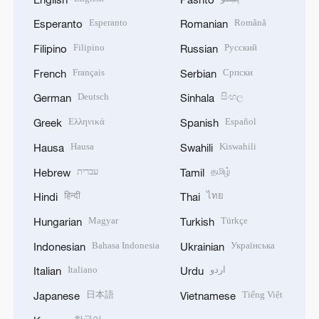
Esperanto
Română
Esperanto
Romanian
Filipino
Русский
Filipino
Russian
Français
Српски
French
Serbian
Deutsch
සිංහල
German
Sinhala
Ελληνικά
Español
Greek
Spanish
Hausa
Kiswahili
Hausa
Swahili
עברית
தமிழ்
Hebrew
Tamil
हिन्दी
ไทย
Hindi
Thai
Magyar
Türkçe
Hungarian
Turkish
Bahasa Indonesia
Українська
Indonesian
Ukrainian
Italiano
اردو
Italian
Urdu
日本語
Tiếng Việt
Japanese
Vietnamese