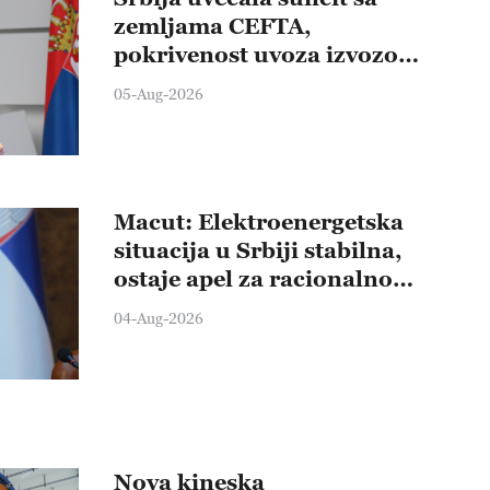
zemljama CEFTA,
pokrivenost uvoza izvozom
veća od 300 odsto
05-Aug-2026
Macut: Elektroenergetska
situacija u Srbiji stabilna,
ostaje apel za racionalnom
potrošnjom struje
04-Aug-2026
Nova kineska