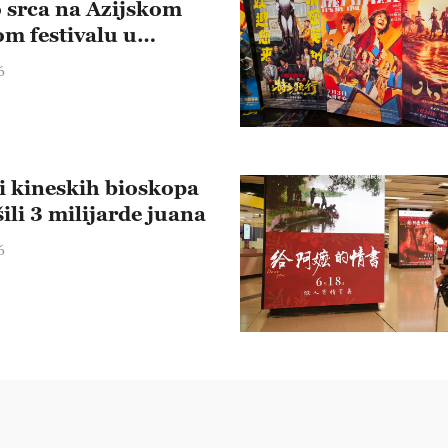
o srca na Azijskom
om festivalu u
ku
6
i kineskih bioskopa
ili 3 milijarde juana
6