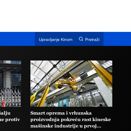
Upravljanje Kinom
Pretraži
šalju
Smart oprema i vrhunska
e protiv
proizvodnja pokreću rast kineske
mašinske industrije u prvoj