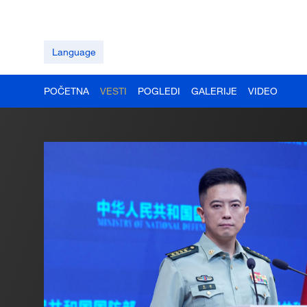
Language
POČETNA
VESTI
POGLEDI
GALERIJE
VIDEO