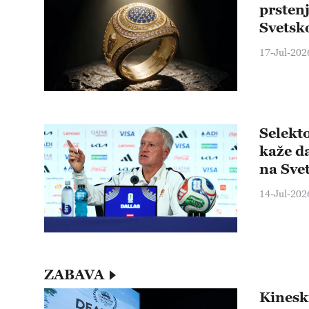
prsten
Svetsk
17-Jul-202
Selekt
kaže da
na Sve
14-Jul-202
ZABAVA
Kineski