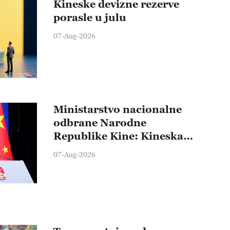
Kineske devizne rezerve
porasle u julu
07-Aug-2026
Ministarstvo nacionalne
odbrane Narodne
Republike Kine: Kineska
vojska će preduzeti čvrste
07-Aug-2026
kontramere protiv svih
provokativnih pokušaja
izazivanja nemira