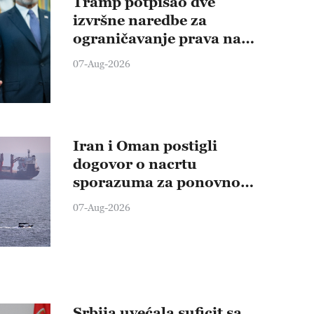
Tramp potpisao dve
izvršne naredbe za
ograničavanje prava na
državljanstvo po rođenju
07-Aug-2026
nakon odluke Vrhovnog
suda
Iran i Oman postigli
dogovor o nacrtu
sporazuma za ponovno
otvaranje Ormuskog
07-Aug-2026
moreuza
Srbija uvećala suficit sa