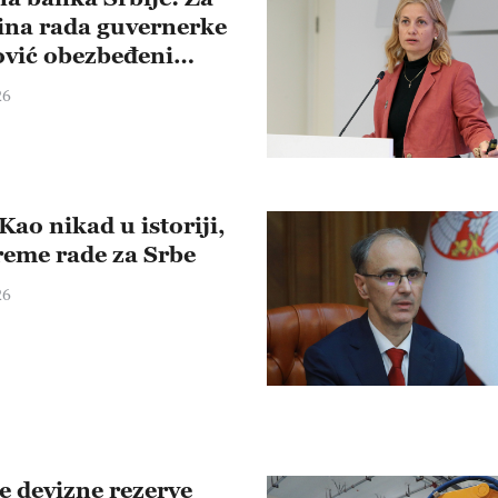
ina rada guvernerke
vić obezbeđeni
ti u korist građana i
26
de
Kao nikad u istoriji,
vreme rade za Srbe
26
e devizne rezerve