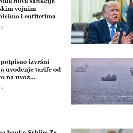
ode nove sankcije
skim vojnim
nicima i entitetima
26
potpisao izvršni
a uvođenje tarife od
to na uvoz
licijuma
26
a banka Srbije: Za