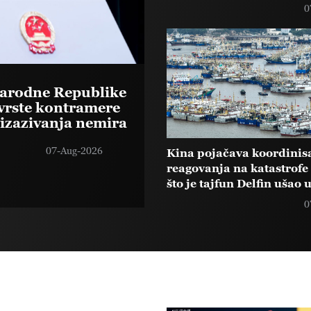
0
Narodne Republike
čvrste kontramere
 izazivanja nemira
07-Aug-2026
Kina pojačava koordinis
reagovanja na katastrofe
što je tajfun Delfin ušao 
časovnu zonu upozorenj
0