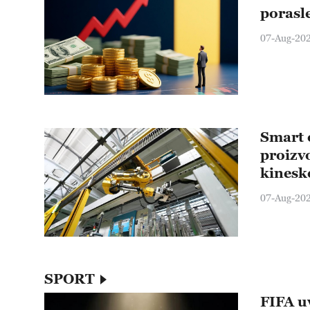
porasle
07-Aug-20
Smart 
proizv
kinesk
industr
07-Aug-20
godine
SPORT
FIFA u