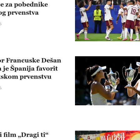
je za pobednike
og prvenstva
6
or Francuske Dešan
 je Španija favorit
tskom prvenstvu
6
 film „Dragi ti“