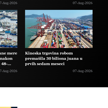
polovini godine
7-Aug-2026
07-Aug-2026
ane mere
Kineska trgovina robom
 nakon
premašila 30 biliona juana u
u 48-
prvih sedam meseci
a
7-Aug-2026
07-Aug-2026