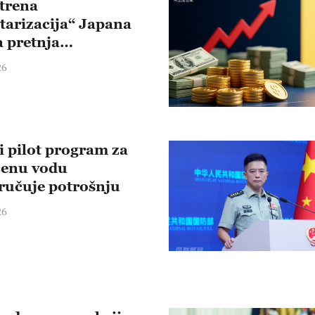
trena
itarizacija“ Japana
a pretnja
alnom miru i
26
osti
i pilot program za
ćenu vodu
ručuje potrošnju
26