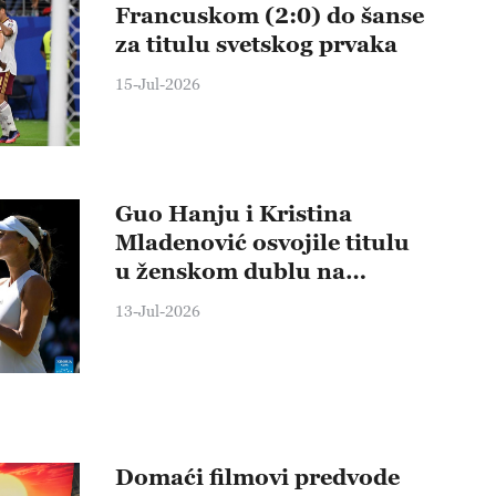
Francuskom (2:0) do šanse
za titulu svetskog prvaka
15-Jul-2026
Guo Hanju i Kristina
Mladenović osvojile titulu
u ženskom dublu na
Vimbldonu
13-Jul-2026
Domaći filmovi predvode