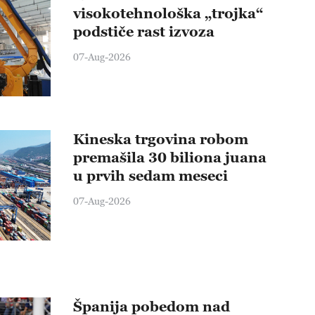
visokotehnološka „trojka“
podstiče rast izvoza
07-Aug-2026
Kineska trgovina robom
premašila 30 biliona juana
u prvih sedam meseci
07-Aug-2026
Španija pobedom nad