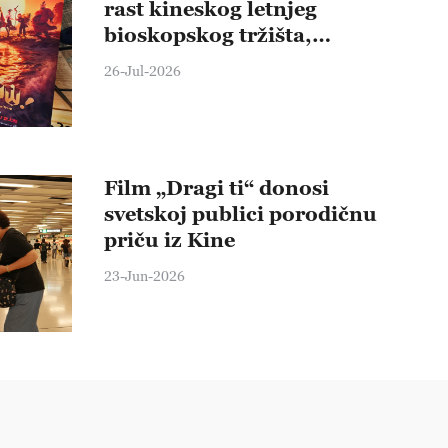
rast kineskog letnjeg
bioskopskog tržišta,
prihodi premašili 812
26-Jul-2026
miliona dolara
Film „Dragi ti“ donosi
svetskoj publici porodičnu
priču iz Kine
23-Jun-2026