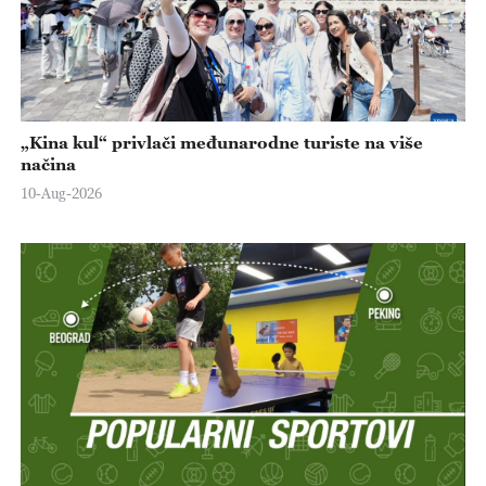
„Kina kul“ privlači međunarodne turiste na više
načina
10-Aug-2026