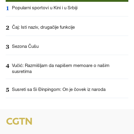
1
Popularni sportovi u Kini i u Srbiji
2
Čaj: Isti naziv, drugačije funkcije
3
Sezona Čušu
4
Vučić: Razmišljam da napišem memoare o našim
susretima
5
Susreti sa Si Đinpingom: On je čovek iz naroda