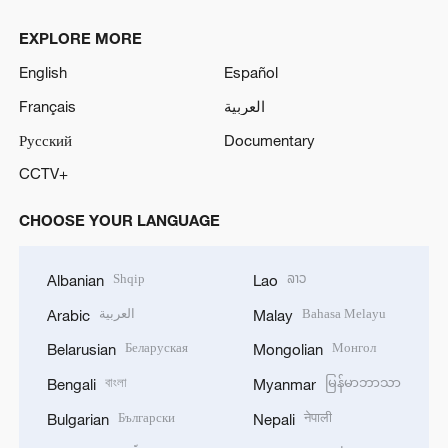
EXPLORE MORE
English
Español
Français
العربية
Русский
Documentary
CCTV+
CHOOSE YOUR LANGUAGE
Shqip
ລາວ
Albanian
Lao
العربية
Bahasa Melayu
Arabic
Malay
Беларуская
Монгол
Belarusian
Mongolian
বাংলা
မြန်မာဘာသာ
Bengali
Myanmar
Български
नेपाली
Bulgarian
Nepali