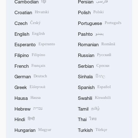
ខ្មែរ
فارسی
Cambodian
Persian
Hrvatski
Polski
Croatian
Polish
Český
Português
Czech
Portuguese
English
پښتو
English
Pashto
Esperanto
Română
Esperanto
Romanian
Filipino
Русский
Filipino
Russian
Français
Српски
French
Serbian
Deutsch
සිංහල
German
Sinhala
Ελληνικά
Español
Greek
Spanish
Hausa
Kiswahili
Hausa
Swahili
עברית
தமிழ்
Hebrew
Tamil
हिन्दी
ไทย
Hindi
Thai
Magyar
Türkçe
Hungarian
Turkish