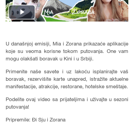
Play
Video
U današnjoj emisiji, Mia i Zorana prikazaće aplikacije
koje su veoma korisne tokom putovanja. One vam
mogu olakšati boravak u Kini i u Srbiji.
Primenite naše savete i uz lakoću isplanirajte vaš
boravak, rezervišite karte unapred, istražite aktuelne
manifestacije, atrakcije, restorane, hotelske smeštaje.
Podelite ovaj video sa prijateljima i uživajte u sezoni
putovanja!
Pripremile: Đi Sju i Zorana