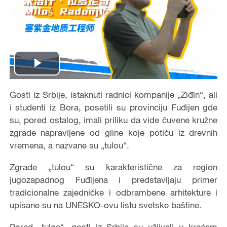
Play
Video
Gosti iz Srbije, istaknuti radnici kompanije „Ziđin“, ali
i studenti iz Bora, posetili su provinciju Fuđijen gde
su, pored ostalog, imali priliku da vide čuvene kružne
zgrade napravljene od gline koje potiču iz drevnih
vremena, a nazvane su „tulou“.
Zgrade „tulou“ su karakteristične za region
jugozapadnog Fuđijena i predstavljaju primer
tradicionalne zajedničke i odbrambene arhitekture i
upisane su na UNESKO-ovu listu svetske baštine.
Pored „tuloa“, gosti iz Srbije su užiivali u kraćem