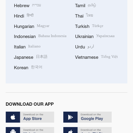
עברית
தமிழ்
Hebrew
Tamil
हिन्दी
ไทย
Hindi
Thai
Magyar
Türkçe
Hungarian
Turkish
Bahasa Indonesia
Українська
Indonesian
Ukrainian
Italiano
اردو
Italian
Urdu
日本語
Tiếng Việt
Japanese
Vietnamese
한국어
Korean
DOWNLOAD OUR APP