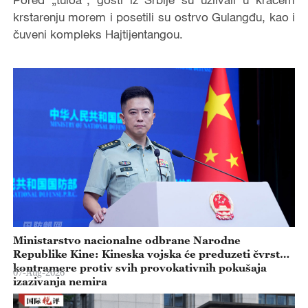
krstarenju morem i posetili su ostrvo Gulangđu, kao i
čuveni kompleks Hajtijentangou.
Ministarstvo nacionalne odbrane Narodne
Republike Kine: Kineska vojska će preduzeti čvrste
kontramere protiv svih provokativnih pokušaja
07-Aug-2026
izazivanja nemira