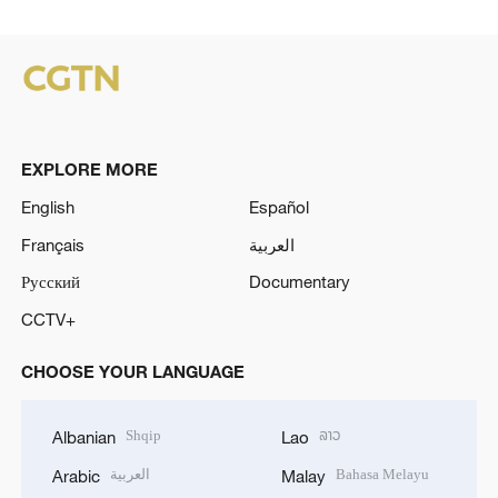
EXPLORE MORE
English
Español
Français
العربية
Русский
Documentary
CCTV+
CHOOSE YOUR LANGUAGE
Shqip
ລາວ
Albanian
Lao
العربية
Bahasa Melayu
Arabic
Malay