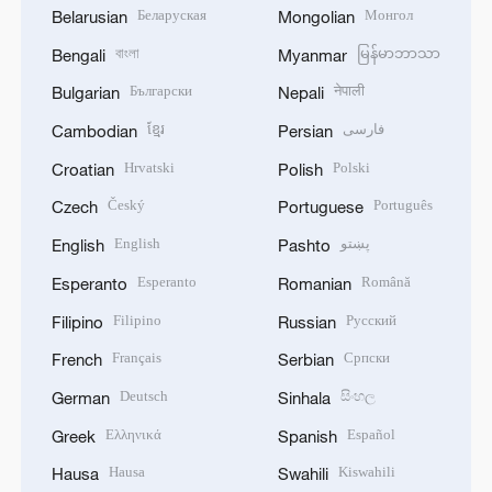
Беларуская
Монгол
Belarusian
Mongolian
বাংলা
မြန်မာဘာသာ
Bengali
Myanmar
Български
नेपाली
Bulgarian
Nepali
ខ្មែរ
فارسی
Cambodian
Persian
Hrvatski
Polski
Croatian
Polish
Český
Português
Czech
Portuguese
English
پښتو
English
Pashto
Esperanto
Română
Esperanto
Romanian
Filipino
Русский
Filipino
Russian
Français
Српски
French
Serbian
Deutsch
සිංහල
German
Sinhala
Ελληνικά
Español
Greek
Spanish
Hausa
Kiswahili
Hausa
Swahili