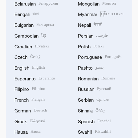
Беларуская
Монгол
Belarusian
Mongolian
বাংলা
မြန်မာဘာသာ
Bengali
Myanmar
Български
नेपाली
Bulgarian
Nepali
ខ្មែរ
فارسی
Cambodian
Persian
Hrvatski
Polski
Croatian
Polish
Český
Português
Czech
Portuguese
English
پښتو
English
Pashto
Esperanto
Română
Esperanto
Romanian
Filipino
Русский
Filipino
Russian
Français
Српски
French
Serbian
Deutsch
සිංහල
German
Sinhala
Ελληνικά
Español
Greek
Spanish
Hausa
Kiswahili
Hausa
Swahili