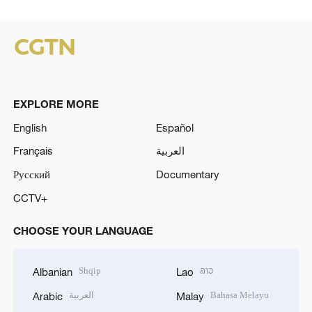
EXPLORE MORE
English
Español
Français
العربية
Русский
Documentary
CCTV+
CHOOSE YOUR LANGUAGE
Shqip
ລາວ
Albanian
Lao
العربية
Bahasa Melayu
Arabic
Malay