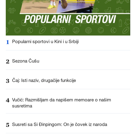
1
Popularni sportovi u Kini i u Srbiji
2
Sezona Čušu
3
Čaj: Isti naziv, drugačije funkcije
4
Vučić: Razmišljam da napišem memoare o našim
susretima
5
Susreti sa Si Đinpingom: On je čovek iz naroda