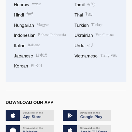
עברית
தமிழ்
Hebrew
Tamil
हिन्दी
ไทย
Hindi
Thai
Magyar
Türkçe
Hungarian
Turkish
Bahasa Indonesia
Українська
Indonesian
Ukrainian
Italiano
اردو
Italian
Urdu
日本語
Tiếng Việt
Japanese
Vietnamese
한국어
Korean
DOWNLOAD OUR APP