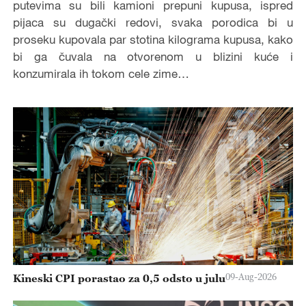
putevima su bili kamioni prepuni kupusa, ispred
pijaca su dugački redovi, svaka porodica bi u
proseku kupovala par stotina kilograma kupusa, kako
bi ga čuvala na otvorenom u blizini kuće i
konzumirala ih tokom cele zime…
09-Aug-2026
Kineski CPI porastao za 0,5 odsto u julu