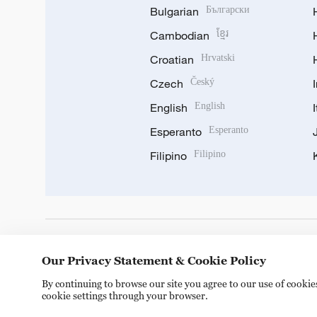
Bulgarian
Български
Cambodian
ខ្មែរ
Croatian
Hrvatski
Czech
Český
English
English
Esperanto
Esperanto
Filipino
Filipino
DOWNLOAD OUR APP
Our Privacy Statement & Cookie Policy
By continuing to browse our site you agree to our use of cooki
cookie settings through your browser.