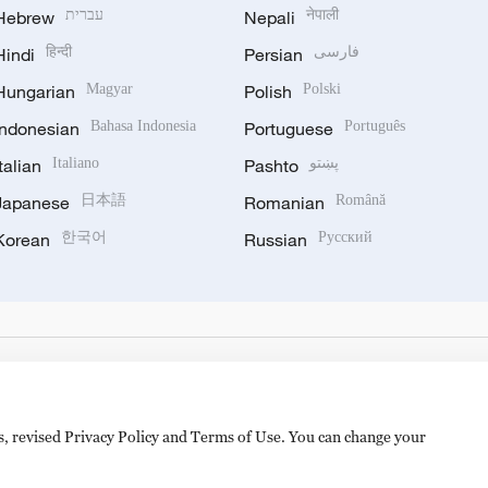
Hebrew
עברית
Nepali
नेपाली
Hindi
हिन्दी
Persian
فارسی
Hungarian
Magyar
Polish
Polski
Indonesian
Bahasa Indonesia
Portuguese
Português
Italian
Italiano
Pashto
پښتو
Japanese
日本語
Romanian
Română
Korean
한국어
Russian
Русский
es, revised Privacy Policy and Terms of Use. You can change your