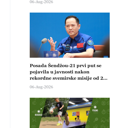
06-Aug-2026
Posada Šendžou-21 prvi put se
pojavila u javnosti nakon
rekordne svemirske misije od 210
dana
06-Aug-2026