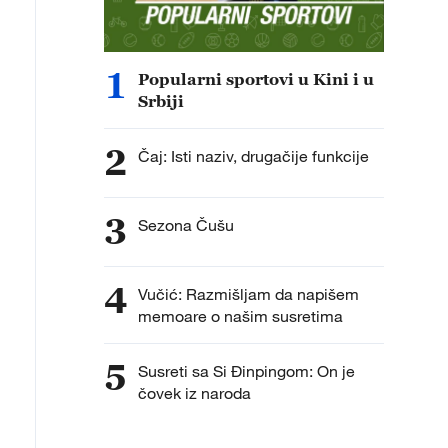
1
Popularni sportovi u Kini i u
Srbiji
2
Čaj: Isti naziv, drugačije funkcije
3
Sezona Čušu
4
Vučić: Razmišljam da napišem
memoare o našim susretima
5
Susreti sa Si Đinpingom: On je
čovek iz naroda