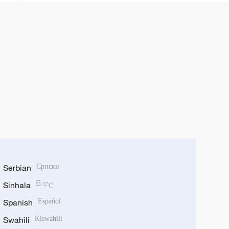
Serbian
Српски
Sinhala
සිංහල
Spanish
Español
Swahili
Kiswahili