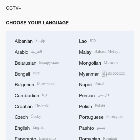
CCTV+
CHOOSE YOUR LANGUAGE
Shqip
ລາວ
Albanian
Lao
العربية
Bahasa Melayu
Arabic
Malay
Беларуская
Монгол
Belarusian
Mongolian
বাংলা
မြန်မာဘာသာ
Bengali
Myanmar
Български
नेपाली
Bulgarian
Nepali
ខ្មែរ
فارسی
Cambodian
Persian
Hrvatski
Polski
Croatian
Polish
Český
Português
Czech
Portuguese
English
پښتو
English
Pashto
Esperanto
Română
Esperanto
Romanian