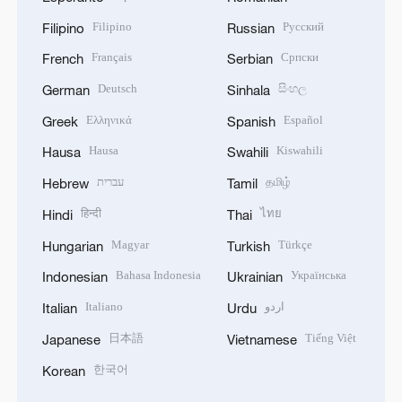
Filipino
Русский
Filipino
Russian
Français
Српски
French
Serbian
Deutsch
සිංහල
German
Sinhala
Ελληνικά
Español
Greek
Spanish
Hausa
Kiswahili
Hausa
Swahili
עברית
தமிழ்
Hebrew
Tamil
हिन्दी
ไทย
Hindi
Thai
Magyar
Türkçe
Hungarian
Turkish
Bahasa Indonesia
Українська
Indonesian
Ukrainian
Italiano
اردو
Italian
Urdu
日本語
Tiếng Việt
Japanese
Vietnamese
한국어
Korean