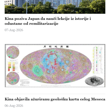
Kina poziva Japan da nauči lekcije iz istorije i
odustane od remilitarizacije
07-Aug-2026
Kina objavila ažuriranu geološku kartu celog Meseca
06-Aug-2026