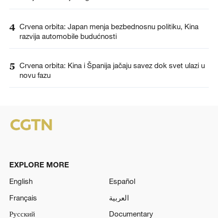
4
Crvena orbita: Japan menja bezbednosnu politiku, Kina
razvija automobile budućnosti
5
Crvena orbita: Kina i Španija jačaju savez dok svet ulazi u
novu fazu
EXPLORE MORE
English
Español
Français
العربية
Русский
Documentary