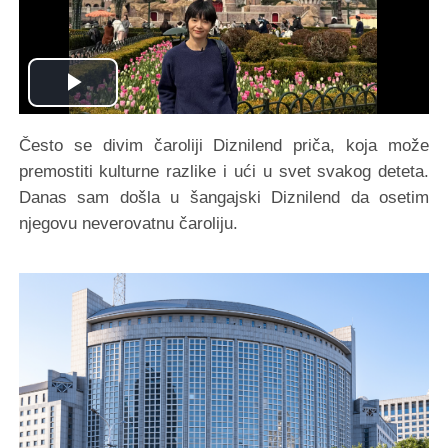
Play
Video
Često se divim čaroliji Diznilend priča, koja može
premostiti kulturne razlike i ući u svet svakog deteta.
Danas sam došla u šangajski Diznilend da osetim
njegovu neverovatnu čaroliju.