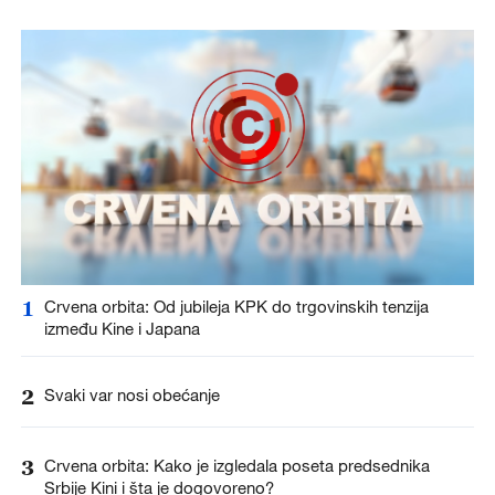
1
Crvena orbita: Od jubileja KPK do trgovinskih tenzija
između Kine i Japana
2
Svaki var nosi obećanje
3
Crvena orbita: Kako je izgledala poseta predsednika
Srbije Kini i šta je dogovoreno?