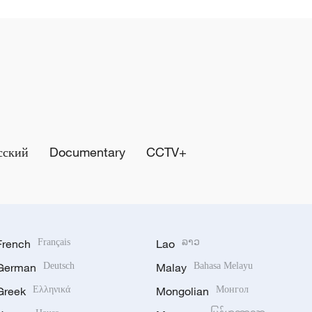
сский
Documentary
CCTV+
French
Français
Lao
ລາວ
German
Deutsch
Malay
Bahasa Melayu
Greek
Ελληνικά
Mongolian
Монгол