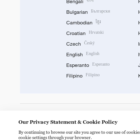
Bengali
বাংলা
Bulgarian
Български
Cambodian
ខ្មែរ
Croatian
Hrvatski
Czech
Český
English
English
Esperanto
Esperanto
Filipino
Filipino
DOWNLOAD OUR APP
Our Privacy Statement & Cookie Policy
By continuing to browse our site you agree to our use of cooki
cookie settings through your browser.