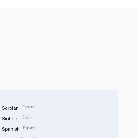
Serbian
Српски
Sinhala
සිංහල
Spanish
Español