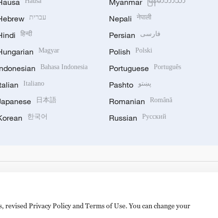
Hausa
Hausa
Myanmar
မြန်မာဘာသာ
Hebrew
עברית
Nepali
नेपाली
Hindi
हिन्दी
Persian
فارسی
Hungarian
Magyar
Polish
Polski
Indonesian
Bahasa Indonesia
Portuguese
Português
Italian
Italiano
Pashto
پښتو
Japanese
日本語
Romanian
Română
Korean
한국어
Russian
Русский
es, revised Privacy Policy and Terms of Use. You can change your