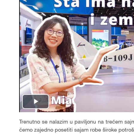
Play
Video
Trenutno se nalazim u paviljonu na trećem saj
ćemo zajedno posetiti sajam robe široke potrošn