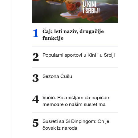
1
Čaj: Isti naziv, drugačije
funkcije
2
Popularni sportovi u Kini i u Srbiji
3
Sezona Čušu
4
Vučić: Razmišljam da napišem
memoare o našim susretima
5
Susreti sa Si Đinpingom: On je
čovek iz naroda