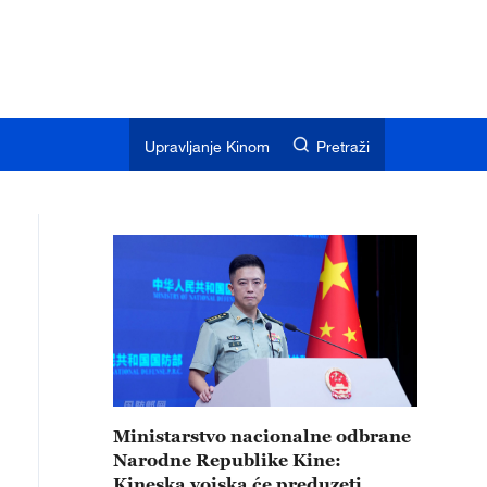
Upravljanje Kinom
Pretraži
Ministarstvo nacionalne odbrane
Narodne Republike Kine:
Kineska vojska će preduzeti