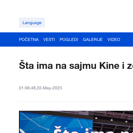
Language
POČETNA
VESTI
POGLEDI
GALERIJE
VIDEO
Šta ima na sajmu Kine i 
01:06:48,22-May-2023