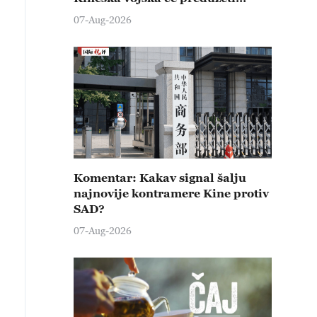
čvrste kontramere protiv svih
07-Aug-2026
provokativnih pokušaja
izazivanja nemira
Komentar: Kakav signal šalju
najnovije kontramere Kine protiv
SAD?
07-Aug-2026