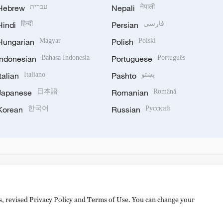
Hebrew
עברית
Nepali
नेपाली
Hindi
हिन्दी
Persian
فارسی
Hungarian
Magyar
Polish
Polski
Indonesian
Bahasa Indonesia
Portuguese
Português
Italian
Italiano
Pashto
پښتو
Japanese
日本語
Romanian
Română
Korean
한국어
Russian
Русский
es, revised Privacy Policy and Terms of Use. You can change your