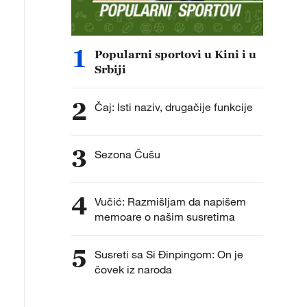
1
Popularni sportovi u Kini i u
Srbiji
2
Čaj: Isti naziv, drugačije funkcije
3
Sezona Čušu
4
Vučić: Razmišljam da napišem
memoare o našim susretima
5
Susreti sa Si Đinpingom: On je
čovek iz naroda