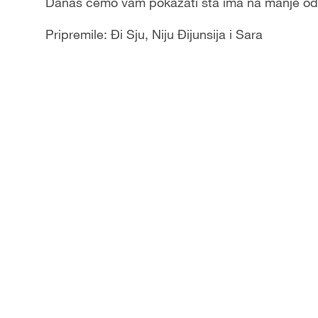
Danas ćemo vam pokazati šta ima na manje od h
Pripremile: Đi Sju, Niju Đijunsija i Sara