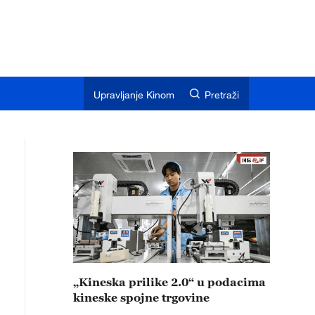
Upravljanje Kinom
Pretraži
„Kineska prilike 2.0“ u podacima
kineske spojne trgovine