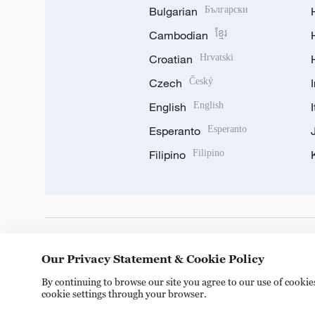
Bulgarian
Български
Cambodian
ខ្មែរ
Croatian
Hrvatski
Czech
Český
English
English
Esperanto
Esperanto
Filipino
Filipino
DOWNLOAD OUR APP
Our Privacy Statement & Cookie Policy
By continuing to browse our site you agree to our use of cooki
cookie settings through your browser.