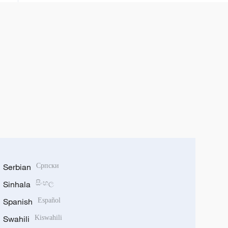
Serbian
Српски
Sinhala
සිංහල
Spanish
Español
Swahili
Kiswahili