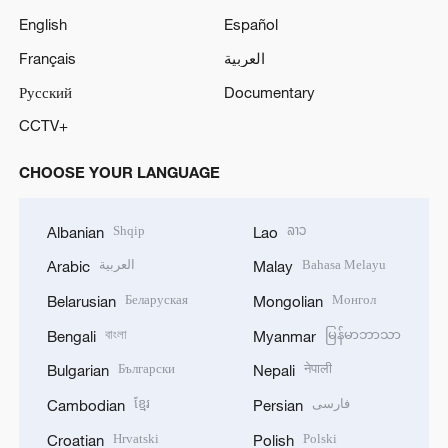
English
Español
Français
العربية
Русский
Documentary
CCTV+
CHOOSE YOUR LANGUAGE
Shqip
ລາວ
Albanian
Lao
العربية
Bahasa Melayu
Arabic
Malay
Беларуская
Монгол
Belarusian
Mongolian
বাংলা
မြန်မာဘာသာ
Bengali
Myanmar
Български
नेपाली
Bulgarian
Nepali
ខ្មែរ
فارسی
Cambodian
Persian
Hrvatski
Polski
Croatian
Polish