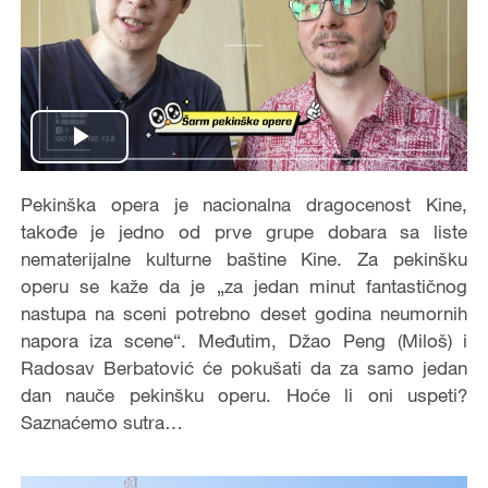
Play
Video
Pekinška opera je nacionalna dragocenost Kine,
takođe je jedno od prve grupe dobara sa liste
nematerijalne kulturne baštine Kine. Za pekinšku
operu se kaže da je „za jedan minut fantastičnog
nastupa na sceni potrebno deset godina neumornih
napora iza scene“. Međutim, Džao Peng (Miloš) i
Radosav Berbatović će pokušati da za samo jedan
dan nauče pekinšku operu. Hoće li oni uspeti?
Saznaćemo sutra…