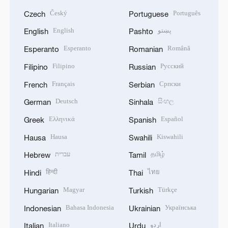
Český
Português
Czech
Portuguese
English
پښتو
English
Pashto
Esperanto
Română
Esperanto
Romanian
Filipino
Русский
Filipino
Russian
Français
Српски
French
Serbian
Deutsch
සිංහල
German
Sinhala
Ελληνικά
Español
Greek
Spanish
Hausa
Kiswahili
Hausa
Swahili
עברית
தமிழ்
Hebrew
Tamil
हिन्दी
ไทย
Hindi
Thai
Magyar
Türkçe
Hungarian
Turkish
Bahasa Indonesia
Українська
Indonesian
Ukrainian
Italiano
اردو
Italian
Urdu