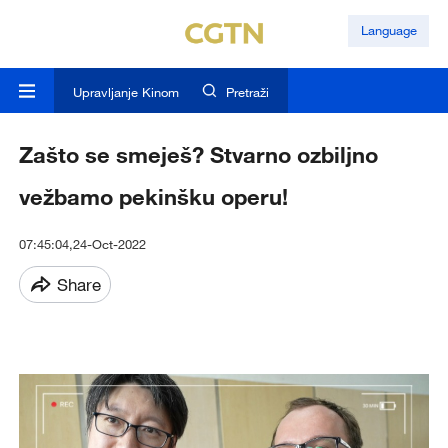
Language
Upravljanje Kinom
Pretraži
Zašto se smeješ? Stvarno ozbiljno
vežbamo pekinšku operu!
07:45:04,24-Oct-2022
Share