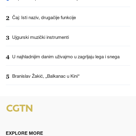
2
Čaj: Isti naziv, drugačije funkcije
3
Ujgurski muzički instrumenti
4
U najhladnijim danim uživajmo u zagrljaju lega i snega
5
Branislav Žakić, „Balkanac u Kini“
EXPLORE MORE