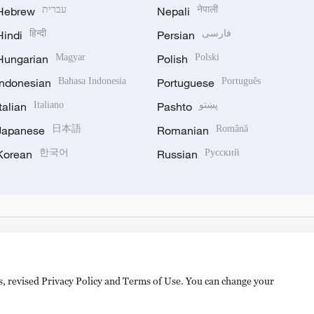
Hebrew
עברית
Nepali
नेपाली
Hindi
हिन्दी
Persian
فارسی
Hungarian
Magyar
Polish
Polski
Indonesian
Bahasa Indonesia
Portuguese
Português
Italian
Italiano
Pashto
پښتو
Japanese
日本語
Romanian
Română
Korean
한국어
Russian
Русский
es, revised Privacy Policy and Terms of Use. You can change your