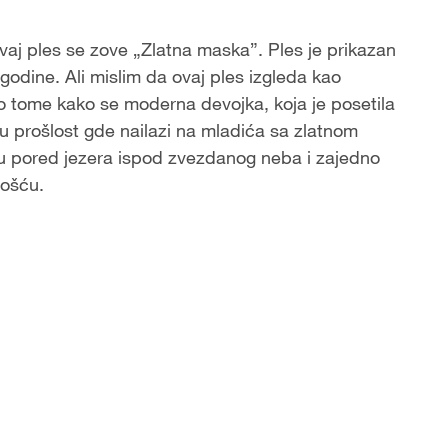
 Ovaj ples se zove „Zlatna maska”. Ples je prikazan
odine. Ali mislim da ovaj ples izgleda kao
i o tome kako se moderna devojka, koja je posetila
u prošlost gde nailazi na mladića sa zlatnom
šu pored jezera ispod zvezdanog neba i zajedno
nošću.