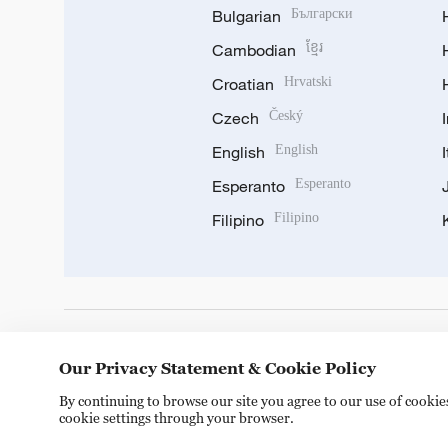
Bulgarian
Български
Cambodian
ខ្មែរ
Croatian
Hrvatski
Czech
Český
English
English
Esperanto
Esperanto
Filipino
Filipino
DOWNLOAD OUR APP
Our Privacy Statement & Cookie Policy
By continuing to browse our site you agree to our use of cooki
cookie settings through your browser.