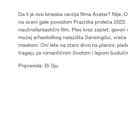
Video
Da li je ovo kineska verzija filma Avatar? Nije.
na sceni gale povodom Praznika proleća 2022. g
naučnofantastični film. Ples kroz zaplet, govor
muzej arheološkog nalazišta Sansingdui, vraća 
maskom. Oni lete na staro drvo na planini, ple
tragaju za romantičnim životom i lepom buduć
Pripremila: Đi Sju