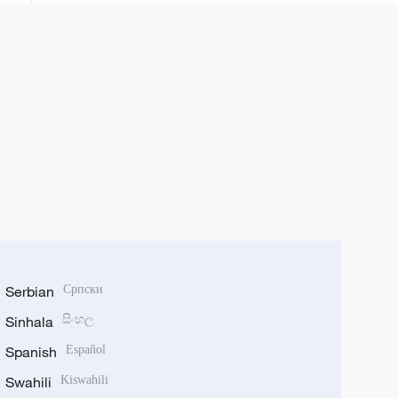
Serbian
Српски
Sinhala
සිංහල
Spanish
Español
Swahili
Kiswahili