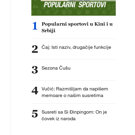
1
Popularni sportovi u Kini i u
Srbiji
2
Čaj: Isti naziv, drugačije funkcije
3
Sezona Čušu
4
Vučić: Razmišljam da napišem
memoare o našim susretima
5
Susreti sa Si Đinpingom: On je
čovek iz naroda