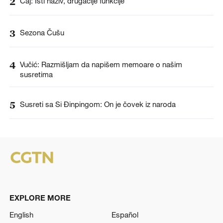
2
Čaj: Isti naziv, drugačije funkcije
3
Sezona Čušu
4
Vučić: Razmišljam da napišem memoare o našim
susretima
5
Susreti sa Si Đinpingom: On je čovek iz naroda
EXPLORE MORE
English
Español