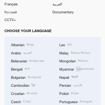
Français
العربية
Русский
Documentary
CCTV+
CHOOSE YOUR LANGUAGE
Shqip
ລາວ
Albanian
Lao
العربية
Bahasa Melayu
Arabic
Malay
Беларуская
Монгол
Belarusian
Mongolian
বাংলা
မြန်မာဘာသာ
Bengali
Myanmar
Български
नेपाली
Bulgarian
Nepali
ខ្មែរ
فارسی
Cambodian
Persian
Hrvatski
Polski
Croatian
Polish
Český
Português
Czech
Portuguese