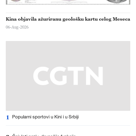
Kina objavila ažuriranu geološku kartu celog Meseca
06-Aug-2026
1
Popularni sportovi u Kini i u Srbiji