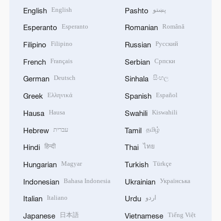
English
پښتو
English
Pashto
Esperanto
Română
Esperanto
Romanian
Filipino
Русский
Filipino
Russian
Français
Српски
French
Serbian
Deutsch
සිංහල
German
Sinhala
Ελληνικά
Español
Greek
Spanish
Hausa
Kiswahili
Hausa
Swahili
עברית
தமிழ்
Hebrew
Tamil
हिन्दी
ไทย
Hindi
Thai
Magyar
Türkçe
Hungarian
Turkish
Bahasa Indonesia
Українська
Indonesian
Ukrainian
Italiano
اردو
Italian
Urdu
日本語
Tiếng Việt
Japanese
Vietnamese