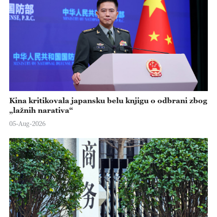
Kina kritikovala japansku belu knjigu o odbrani zbog
„lažnih narativa“
05-Aug-2026