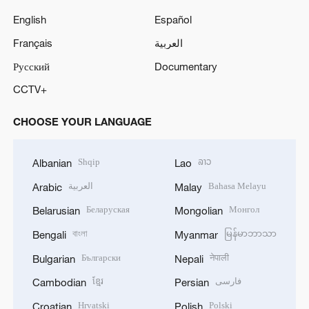
English
Español
Français
العربية
Русский
Documentary
CCTV+
CHOOSE YOUR LANGUAGE
Shqip
ລາວ
Albanian
Lao
العربية
Bahasa Melayu
Arabic
Malay
Беларуская
Монгол
Belarusian
Mongolian
বাংলা
မြန်မာဘာသာ
Bengali
Myanmar
Български
नेपाली
Bulgarian
Nepali
ខ្មែរ
فارسی
Cambodian
Persian
Hrvatski
Polski
Croatian
Polish