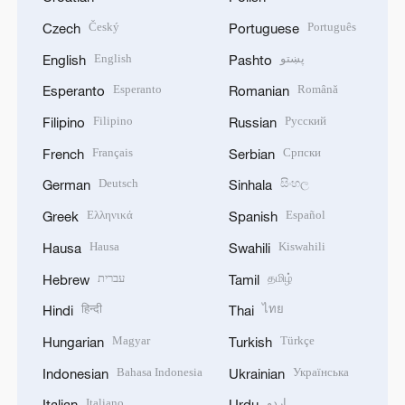
Český
Português
Czech
Portuguese
English
پښتو
English
Pashto
Esperanto
Română
Esperanto
Romanian
Filipino
Русский
Filipino
Russian
Français
Српски
French
Serbian
Deutsch
සිංහල
German
Sinhala
Ελληνικά
Español
Greek
Spanish
Hausa
Kiswahili
Hausa
Swahili
עברית
தமிழ்
Hebrew
Tamil
हिन्दी
ไทย
Hindi
Thai
Magyar
Türkçe
Hungarian
Turkish
Bahasa Indonesia
Українська
Indonesian
Ukrainian
Italiano
اردو
Italian
Urdu