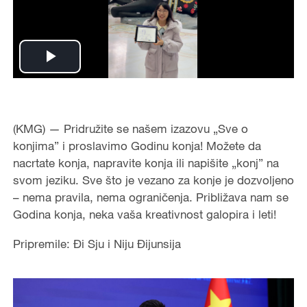
Play
Video
(KMG) — Pridružite se našem izazovu „Sve o
konjima” i proslavimo Godinu konja! Možete da
nacrtate konja, napravite konja ili napišite „konj” na
svom jeziku. Sve što je vezano za konje je dozvoljeno
– nema pravila, nema ograničenja. Približava nam se
Godina konja, neka vaša kreativnost galopira i leti!
Pripremile: Đi Sju i Niju Đijunsija