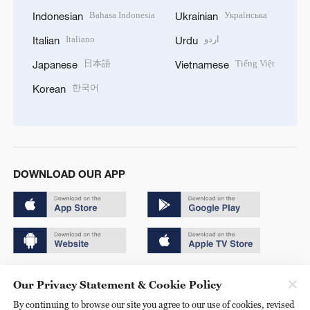
Bahasa Indonesia
Українська
Indonesian
Ukrainian
Italiano
اردو
Italian
Urdu
日本語
Tiếng Việt
Japanese
Vietnamese
한국어
Korean
DOWNLOAD OUR APP
Copyright © 2024 CGTN.
Our Privacy Statement & Cookie Policy
京ICP备20000184号
By continuing to browse our site you agree to our use of cookies, revised