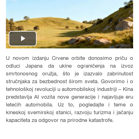
Play
Video
U novom izdanju Crvene orbite donosimo priču o
odluci Japana da ukine ograničenja na izvoz
smrtonosnog oružja, što je izazvalo zabrinutost
stručnjaka za bezbednost širom sveta. Govorimo i o
tehnološkoj revoluciji u automobilskoj industriji – Kina
predstavlja AI vozila nove generacije i najavljuje eru
letećih automobila. Uz to, pogledajte i teme o
kineskoj svemirskoj stanici, razvoju turizma i jačanju
kapaciteta za odgovor na prirodne katastrofe.