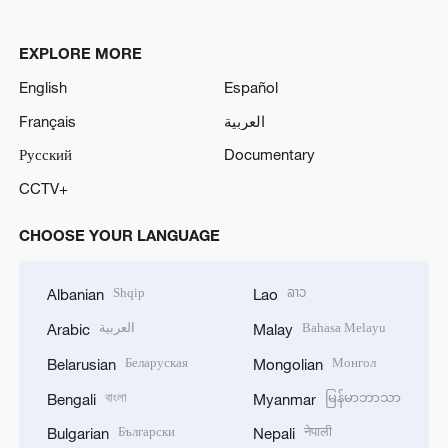
EXPLORE MORE
English
Español
Français
العربية
Русский
Documentary
CCTV+
CHOOSE YOUR LANGUAGE
Shqip
ລາວ
Albanian
Lao
العربية
Bahasa Melayu
Arabic
Malay
Беларуская
Монгол
Belarusian
Mongolian
বাংলা
မြန်မာဘာသာ
Bengali
Myanmar
Български
नेपाली
Bulgarian
Nepali