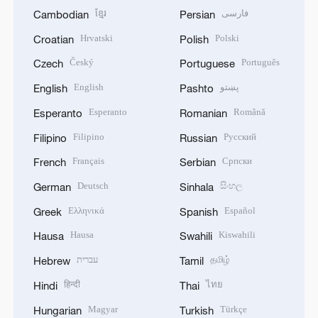
ខ្មែរ
فارسی
Cambodian
Persian
Hrvatski
Polski
Croatian
Polish
Český
Português
Czech
Portuguese
English
پښتو
English
Pashto
Esperanto
Română
Esperanto
Romanian
Filipino
Русский
Filipino
Russian
Français
Српски
French
Serbian
Deutsch
සිංහල
German
Sinhala
Ελληνικά
Español
Greek
Spanish
Hausa
Kiswahili
Hausa
Swahili
עברית
தமிழ்
Hebrew
Tamil
हिन्दी
ไทย
Hindi
Thai
Magyar
Türkçe
Hungarian
Turkish