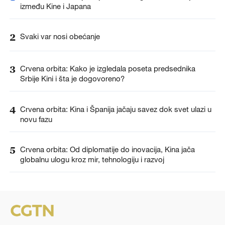
između Kine i Japana
2
Svaki var nosi obećanje
3
Crvena orbita: Kako je izgledala poseta predsednika
Srbije Kini i šta je dogovoreno?
4
Crvena orbita: Kina i Španija jačaju savez dok svet ulazi u
novu fazu
5
Crvena orbita: Od diplomatije do inovacija, Kina jača
globalnu ulogu kroz mir, tehnologiju i razvoj