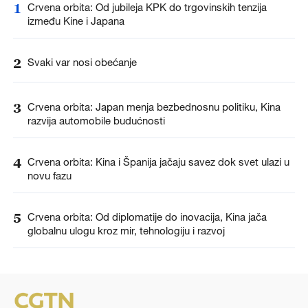
1
Crvena orbita: Od jubileja KPK do trgovinskih tenzija
između Kine i Japana
2
Svaki var nosi obećanje
3
Crvena orbita: Japan menja bezbednosnu politiku, Kina
razvija automobile budućnosti
4
Crvena orbita: Kina i Španija jačaju savez dok svet ulazi u
novu fazu
5
Crvena orbita: Od diplomatije do inovacija, Kina jača
globalnu ulogu kroz mir, tehnologiju i razvoj