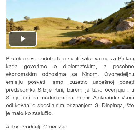
Play
Video
Protekle dve nedelje bile su itekako važne za Balkan
kada govorimo o diplomatskim, a posebno
ekonomskim odnosima sa Kinom. Ovonedeljnu
emisiju posvetili smo izuzetno uspešnoj poseti
predsednika Srbije Kini, barem je tako ocenjuju i u
Srbiji, ali i na međunarodnoj sceni. Aleksandar Vučić
odlikovan je specijalnim priznanjem Si Đinpinga, što
je malo ko zaslužio.
Autor i voditelj: Omer Zec