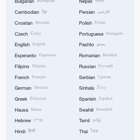
Български
नेपाली
Bulgarian
Nepali
ខ្មែរ
فارسی
Cambodian
Persian
Hrvatski
Polski
Croatian
Polish
Český
Português
Czech
Portuguese
English
پښتو
English
Pashto
Esperanto
Română
Esperanto
Romanian
Filipino
Русский
Filipino
Russian
Français
Српски
French
Serbian
Deutsch
සිංහල
German
Sinhala
Ελληνικά
Español
Greek
Spanish
Hausa
Kiswahili
Hausa
Swahili
עברית
தமிழ்
Hebrew
Tamil
हिन्दी
ไทย
Hindi
Thai