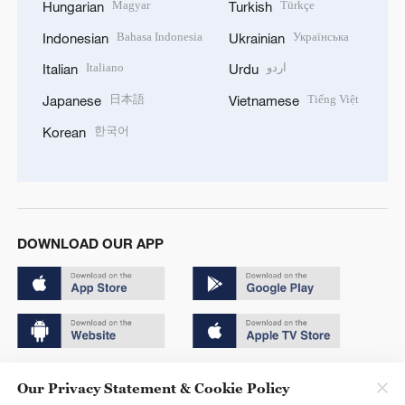
Magyar
Türkçe
Hungarian
Turkish
Bahasa Indonesia
Українська
Indonesian
Ukrainian
Italiano
اردو
Italian
Urdu
日本語
Tiếng Việt
Japanese
Vietnamese
한국어
Korean
DOWNLOAD OUR APP
Copyright © 2024 CGTN.
Our Privacy Statement & Cookie Policy