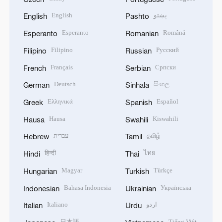
English
پښتو
English
Pashto
Esperanto
Română
Esperanto
Romanian
Filipino
Русский
Filipino
Russian
Français
Српски
French
Serbian
Deutsch
සිංහල
German
Sinhala
Ελληνικά
Español
Greek
Spanish
Hausa
Kiswahili
Hausa
Swahili
עברית
தமிழ்
Hebrew
Tamil
हिन्दी
ไทย
Hindi
Thai
Magyar
Türkçe
Hungarian
Turkish
Bahasa Indonesia
Українська
Indonesian
Ukrainian
Italiano
اردو
Italian
Urdu
日本語
Tiếng Việt