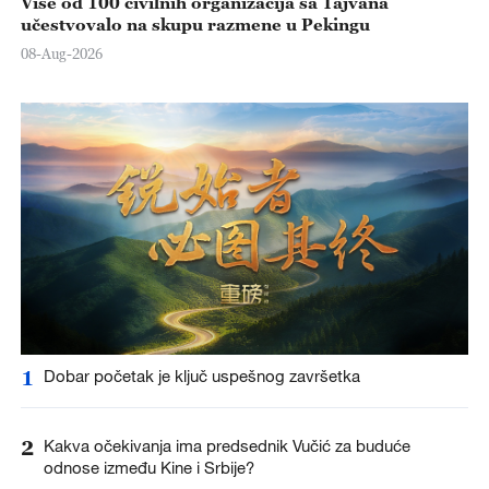
Više od 100 civilnih organizacija sa Tajvana
učestvovalo na skupu razmene u Pekingu
08-Aug-2026
1
Dobar početak je ključ uspešnog završetka
2
Kakva očekivanja ima predsednik Vučić za buduće
odnose između Kine i Srbije?