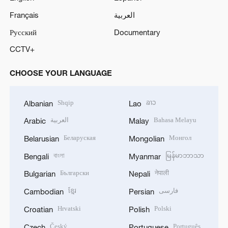
Français
العربية
Русский
Documentary
CCTV+
CHOOSE YOUR LANGUAGE
Shqip
ລາວ
Albanian
Lao
العربية
Bahasa Melayu
Arabic
Malay
Беларуская
Монгол
Belarusian
Mongolian
বাংলা
မြန်မာဘာသာ
Bengali
Myanmar
Български
नेपाली
Bulgarian
Nepali
ខ្មែរ
فارسی
Cambodian
Persian
Hrvatski
Polski
Croatian
Polish
Český
Português
Czech
Portuguese