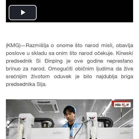
Play
Video
(KMG)—Razmišlja o onome što narod misli, obavlja
poslove u skladu sa onim što narod očekuje. Kineski
predsednik Si Đinping je ove godine neprestano
brinuo za narod. Omogućiti običnim ljudima da žive
srećnijim životom oduvek je bilo najdublja briga
predsednika Sija.