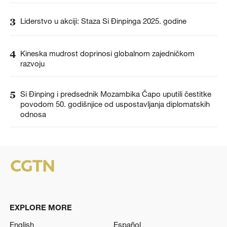
3
Liderstvo u akciji: Staza Si Đinpinga 2025. godine
4
Kineska mudrost doprinosi globalnom zajedničkom
razvoju
5
Si Đinping i predsednik Mozambika Čapo uputili čestitke
povodom 50. godišnjice od uspostavljanja diplomatskih
odnosa
EXPLORE MORE
English
Español