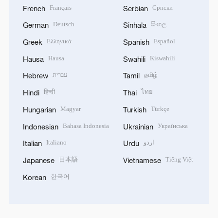
Français
Српски
French
Serbian
Deutsch
සිංහල
German
Sinhala
Ελληνικά
Español
Greek
Spanish
Hausa
Kiswahili
Hausa
Swahili
עברית
தமிழ்
Hebrew
Tamil
हिन्दी
ไทย
Hindi
Thai
Magyar
Türkçe
Hungarian
Turkish
Bahasa Indonesia
Українська
Indonesian
Ukrainian
Italiano
اردو
Italian
Urdu
日本語
Tiếng Việt
Japanese
Vietnamese
한국어
Korean