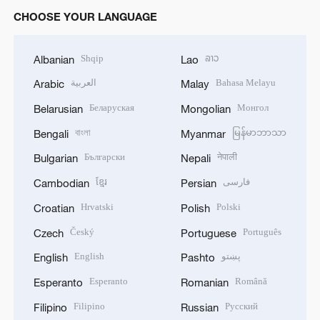
CHOOSE YOUR LANGUAGE
Shqip
ລາວ
Albanian
Lao
العربية
Bahasa Melayu
Arabic
Malay
Беларуская
Монгол
Belarusian
Mongolian
বাংলা
မြန်မာဘာသာ
Bengali
Myanmar
Български
नेपाली
Bulgarian
Nepali
ខ្មែរ
فارسی
Cambodian
Persian
Hrvatski
Polski
Croatian
Polish
Český
Português
Czech
Portuguese
English
پښتو
English
Pashto
Esperanto
Română
Esperanto
Romanian
Filipino
Русский
Filipino
Russian