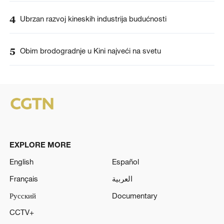
4
Ubrzan razvoj kineskih industrija budućnosti
5
Obim brodogradnje u Kini najveći na svetu
EXPLORE MORE
English
Español
Français
العربية
Русский
Documentary
CCTV+