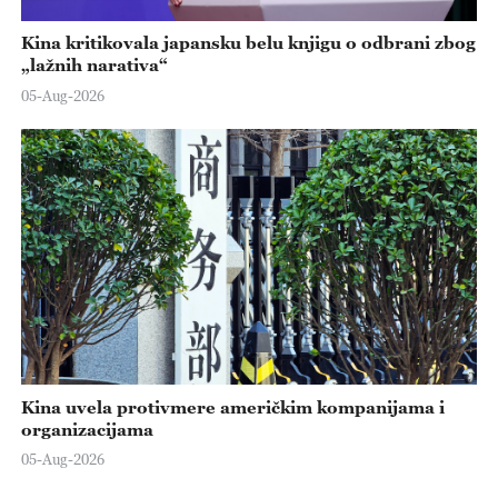
Kina kritikovala japansku belu knjigu o odbrani zbog
„lažnih narativa“
05-Aug-2026
Kina uvela protivmere američkim kompanijama i
organizacijama
05-Aug-2026