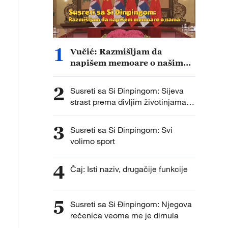
1
Vučić: Razmišljam da
napišem memoare o našim
susretima
2
Susreti sa Si Đinpingom: Sijeva
strast prema divljim životinjama i
biodiverzitetu
3
Susreti sa Si Đinpingom: Svi
volimo sport
4
Čaj: Isti naziv, drugačije funkcije
5
Susreti sa Si Đinpingom: Njegova
rečenica veoma me je dirnula