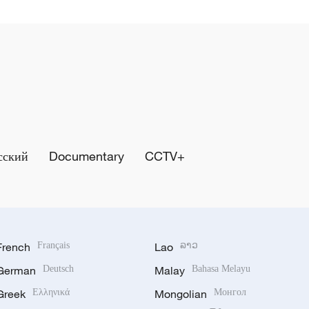
сский
Documentary
CCTV+
French
Français
Lao
ລາວ
German
Deutsch
Malay
Bahasa Melayu
Greek
Ελληνικά
Mongolian
Монгол