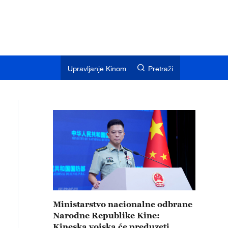
Upravljanje Kinom
Pretraži
Ministarstvo nacionalne odbrane
Narodne Republike Kine:
Kineska vojska će preduzeti