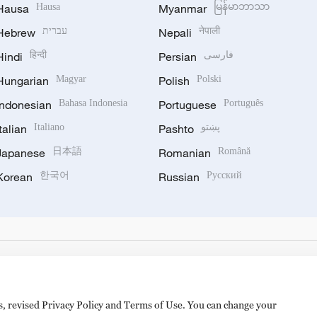
Hausa
Hausa
Myanmar
မြန်မာဘာသာ
Hebrew
עברית
Nepali
नेपाली
Hindi
हिन्दी
Persian
فارسی
Hungarian
Magyar
Polish
Polski
Indonesian
Bahasa Indonesia
Portuguese
Português
Italian
Italiano
Pashto
پښتو
Japanese
日本語
Romanian
Română
Korean
한국어
Russian
Русский
es, revised Privacy Policy and Terms of Use. You can change your