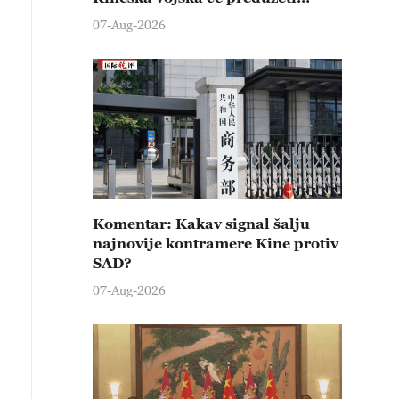
čvrste kontramere protiv svih
07-Aug-2026
provokativnih pokušaja
izazivanja nemira
Komentar: Kakav signal šalju
najnovije kontramere Kine protiv
SAD?
07-Aug-2026