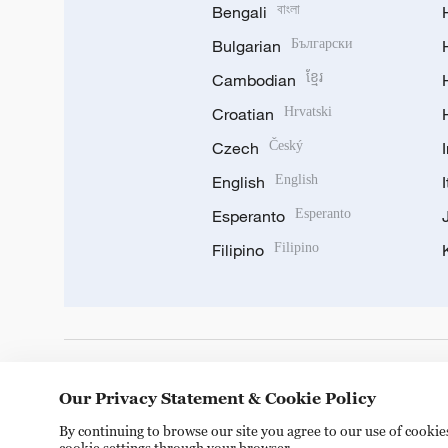
Bengali
বাংলা
Bulgarian
Български
Cambodian
ខ្មែរ
Croatian
Hrvatski
Czech
Český
English
English
Esperanto
Esperanto
Filipino
Filipino
DOWNLOAD OUR APP
Our Privacy Statement & Cookie Policy
By continuing to browse our site you agree to our use of cooki
cookie settings through your browser.