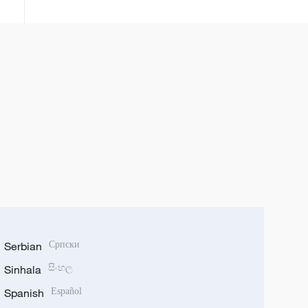
Serbian
Српски
Sinhala
සිංහල
Spanish
Español