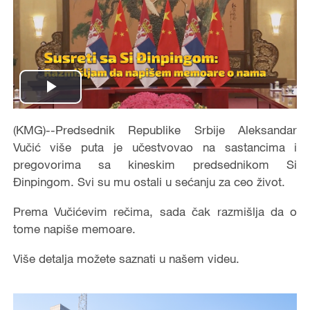
Play
Video
(KMG)--Predsednik Republike Srbije Aleksandar
Vučić više puta je učestvovao na sastancima i
pregovorima sa kineskim predsednikom Si
Đinpingom. Svi su mu ostali u sećanju za ceo život.
Prema Vučićevim rečima, sada čak razmišlja da o
tome napiše memoare.
Više detalja možete saznati u našem videu.