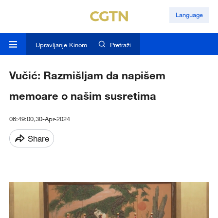
Language
Upravljanje Kinom
Pretraži
Vučić: Razmišljam da napišem
memoare o našim susretima
06:49:00,30-Apr-2024
Share