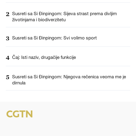
2
Susreti sa Si Đinpingom: Sijeva strast prema divljim
životinjama i biodiverzitetu
3
Susreti sa Si Đinpingom: Svi volimo sport
4
Čaj: Isti naziv, drugačije funkcije
5
Susreti sa Si Đinpingom: Njegova rečenica veoma me je
dirnula