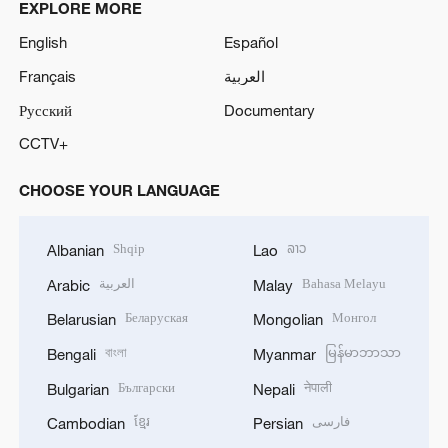
EXPLORE MORE
English
Español
Français
العربية
Русский
Documentary
CCTV+
CHOOSE YOUR LANGUAGE
Shqip
ລາວ
Albanian
Lao
العربية
Bahasa Melayu
Arabic
Malay
Беларуская
Монгол
Belarusian
Mongolian
বাংলা
မြန်မာဘာသာ
Bengali
Myanmar
Български
नेपाली
Bulgarian
Nepali
ខ្មែរ
فارسی
Cambodian
Persian