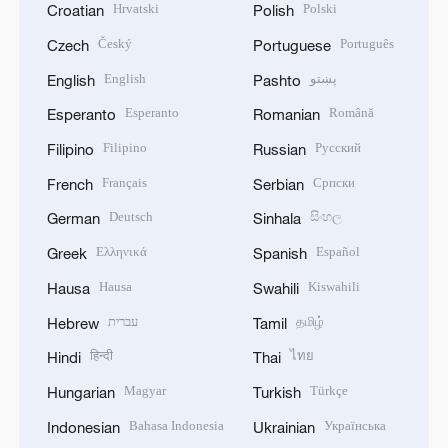
Hrvatski
Polski
Croatian
Polish
Český
Português
Czech
Portuguese
English
پښتو
English
Pashto
Esperanto
Română
Esperanto
Romanian
Filipino
Русский
Filipino
Russian
Français
Српски
French
Serbian
Deutsch
සිංහල
German
Sinhala
Ελληνικά
Español
Greek
Spanish
Hausa
Kiswahili
Hausa
Swahili
עברית
தமிழ்
Hebrew
Tamil
हिन्दी
ไทย
Hindi
Thai
Magyar
Türkçe
Hungarian
Turkish
Bahasa Indonesia
Українська
Indonesian
Ukrainian