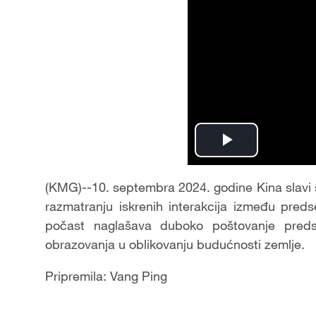
Play
Video
(KMG)--10. septembra 2024. godine Kina slavi 
razmatranju iskrenih interakcija između pred
počast naglašava duboko poštovanje predse
obrazovanja u oblikovanju budućnosti zemlje.
Pripremila: Vang Ping