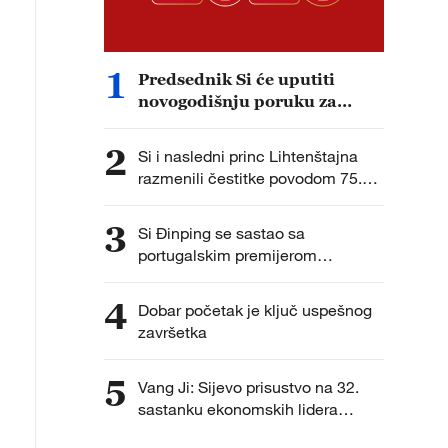
1
Predsednik Si će uputiti
novogodišnju poruku za
2026. godinu
2
Si i nasledni princ Lihtenštajna
razmenili čestitke povodom 75.
godišnjice diplomatskih odnosa
3
Si Đinping se sastao sa
portugalskim premijerom
Montenegrom
4
Dobar početak je ključ uspešnog
završetka
5
Vang Ji: Sijevo prisustvo na 32.
sastanku ekonomskih lidera
APEK-a usmerilo saradnju Azije i