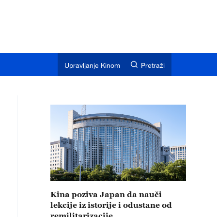
Upravljanje Kinom
Pretraži
Kina poziva Japan da nauči
lekcije iz istorije i odustane od
remilitarizacije