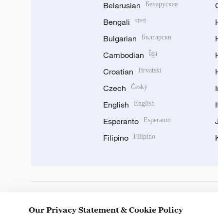
Belarusian
Беларуская
Bengali
বাংলা
Bulgarian
Български
Cambodian
ខ្មែរ
Croatian
Hrvatski
Czech
Český
English
English
Esperanto
Esperanto
Filipino
Filipino
DOWNLOAD OUR APP
Our Privacy Statement & Cookie Policy