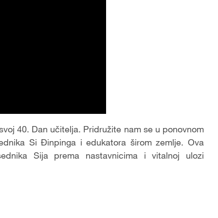
svoj 40. Dan učitelja. Pridružite nam se u ponovnom
sednika Si Đinpinga i edukatora širom zemlje. Ova
dnika Sija prema nastavnicima i vitalnoj ulozi