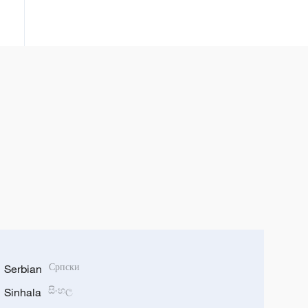
Pacifika
Serbian
Српски
Sinhala
සිංහල