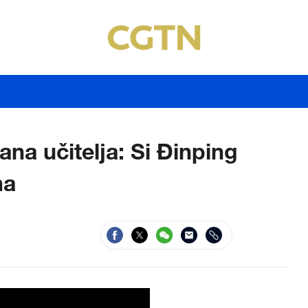
ana učitelja: Si Đinping
ma