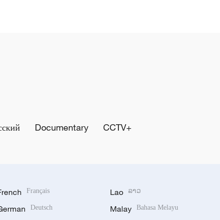
сский
Documentary
CCTV+
French
Français
Lao
ລາວ
German
Deutsch
Malay
Bahasa Melayu