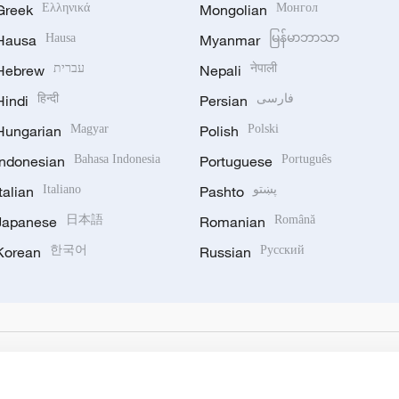
Greek
Ελληνικά
Mongolian
Монгол
Hausa
Hausa
Myanmar
မြန်မာဘာသာ
Hebrew
עברית
Nepali
नेपाली
Hindi
हिन्दी
Persian
فارسی
Hungarian
Magyar
Polish
Polski
Indonesian
Bahasa Indonesia
Portuguese
Português
Italian
Italiano
Pashto
پښتو
Japanese
日本語
Romanian
Română
Korean
한국어
Russian
Русский