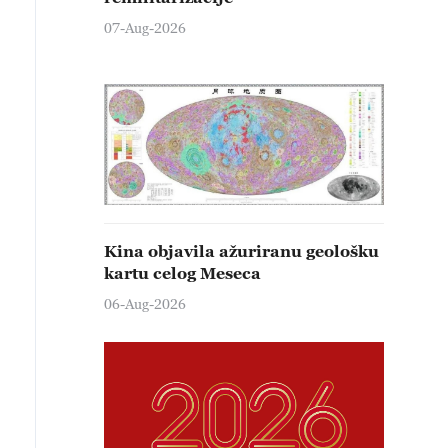
07-Aug-2026
Kina objavila ažuriranu geološku
kartu celog Meseca
06-Aug-2026