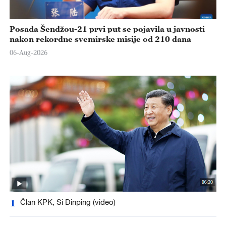
Posada Šendžou-21 prvi put se pojavila u javnosti
nakon rekordne svemirske misije od 210 dana
06-Aug-2026
1
Član KPK, Si Đinping (video)