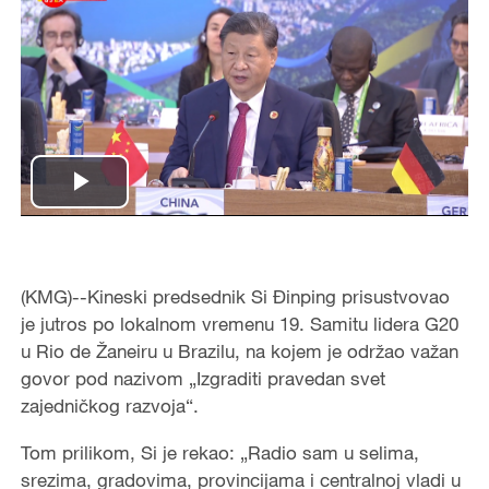
Play
Video
(KMG)--Kineski predsednik Si Đinping prisustvovao
je
jutros po lokalnom vremenu
19. Samitu lidera G20
u Rio de Žaneiru u Brazilu, na kojem je održao važan
govor pod nazivom „Izgraditi pravedan svet
zajedničkog razvoja“.
Tom prilikom, Si je rekao: „Radio sam u selima,
srezima, gradovima, provincijama i centralnoj vladi u