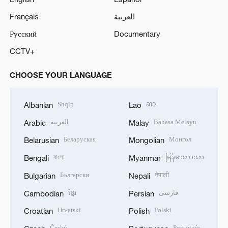
Français
العربية
Русский
Documentary
CCTV+
CHOOSE YOUR LANGUAGE
Shqip
ລາວ
Albanian
Lao
العربية
Bahasa Melayu
Arabic
Malay
Беларуская
Монгол
Belarusian
Mongolian
বাংলা
မြန်မာဘာသာ
Bengali
Myanmar
Български
नेपाली
Bulgarian
Nepali
ខ្មែរ
فارسی
Cambodian
Persian
Hrvatski
Polski
Croatian
Polish
Český
Português