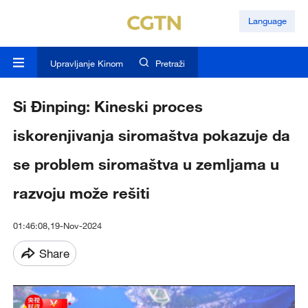
Language
Upravljanje Kinom
Pretraži
Si Đinping: Kineski proces
iskorenjivanja siromaštva pokazuje da
se problem siromaštva u zemljama u
razvoju može rešiti
01:46:08,19-Nov-2024
Share