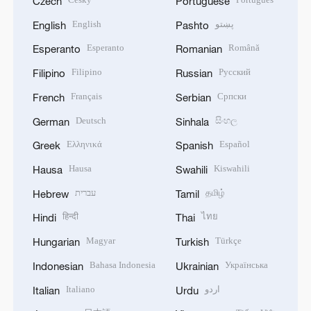
Czech
Portuguese
English
پښتو
English
Pashto
Esperanto
Română
Esperanto
Romanian
Filipino
Русский
Filipino
Russian
Français
Српски
French
Serbian
Deutsch
සිංහල
German
Sinhala
Ελληνικά
Español
Greek
Spanish
Hausa
Kiswahili
Hausa
Swahili
עברית
தமிழ்
Hebrew
Tamil
हिन्दी
ไทย
Hindi
Thai
Magyar
Türkçe
Hungarian
Turkish
Bahasa Indonesia
Українська
Indonesian
Ukrainian
Italiano
اردو
Italian
Urdu