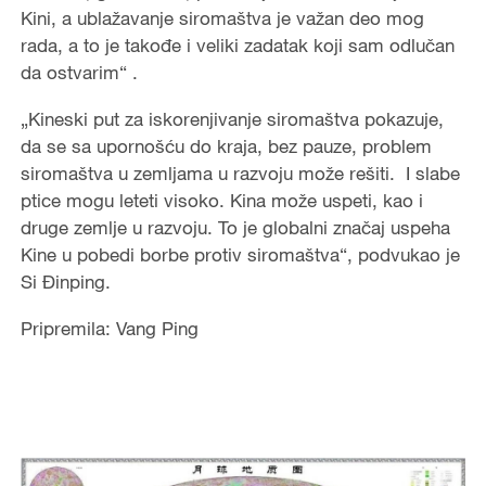
Kini, a ublažavanje siromaštva je važan deo mog
rada, a to je takođe i veliki zadatak koji sam odlučan
da ostvarim“ .
„Kineski put za iskorenjivanje siromaštva pokazuje,
da se sa upornošću do kraja, bez pauze, problem
siromaštva u zemljama u razvoju može rešiti.
I slabe
ptice mogu leteti visoko.
Kina može uspeti, kao i
druge zemlje u razvoju.
To je globalni značaj uspeha
Kine u pobedi borbe protiv siromaštva“, podvukao je
Si Đinping.
Pripremila: Vang Ping