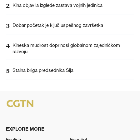
2
Kina objavila izglede zastava vojnih jedinica
3
Dobar početak je ključ uspešnog završetka
4
Kineska mudrost doprinosi globalnom zajedničkom
razvoju
5
Stalna briga predsednika Sija
EXPLORE MORE
English
Español