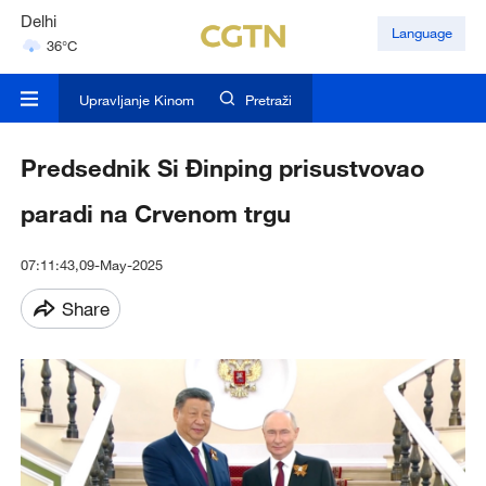
Delhi
Language
36°C
Hyderabad
42°C
Upravljanje Kinom
Pretraži
Mumbai
31°C
Predsednik Si Đinping prisustvovao
paradi na Crvenom trgu
07:11:43,09-May-2025
Share