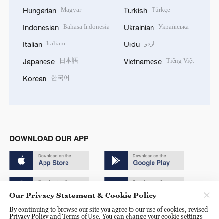
Magyar
Türkçe
Hungarian
Turkish
Bahasa Indonesia
Українська
Indonesian
Ukrainian
Italiano
اردو
Italian
Urdu
日本語
Tiếng Việt
Japanese
Vietnamese
한국어
Korean
DOWNLOAD OUR APP
Our Privacy Statement & Cookie Policy
By continuing to browse our site you agree to our use of cookies, revised
Copyright © 2024 CGTN.
Privacy Policy and Terms of Use. You can change your cookie settings