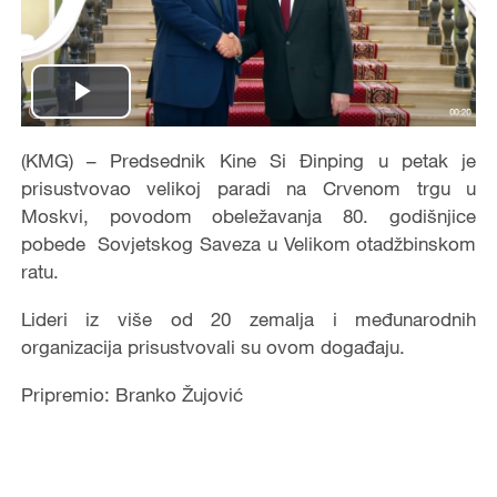
Play
Video
(KMG) – Predsednik Kine Si Đinping u petak je
prisustvovao velikoj paradi na Crvenom trgu u
Moskvi, povodom obeležavanja 80. godišnjice
pobede Sovjetskog Saveza u Velikom otadžbinskom
ratu.
Lideri iz više od 20 zemalja i međunarodnih
organizacija prisustvovali su ovom događaju.
Pripremio: Branko Žujović