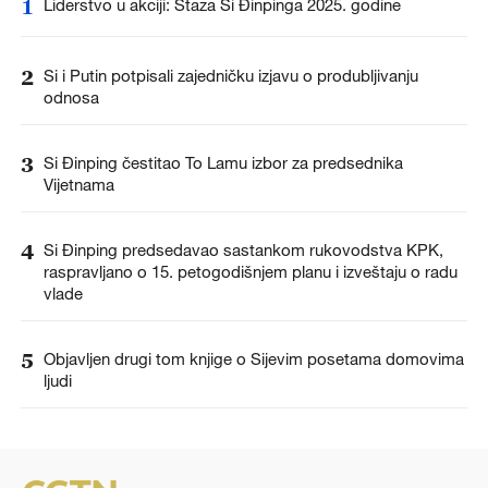
1
Liderstvo u akciji: Staza Si Đinpinga 2025. godine
2
Si i Putin potpisali zajedničku izjavu o produbljivanju
odnosa
3
Si Đinping čestitao To Lamu izbor za predsednika
Vijetnama
4
Si Đinping predsedavao sastankom rukovodstva KPK,
raspravljano o 15. petogodišnjem planu i izveštaju o radu
vlade
5
Objavljen drugi tom knjige o Sijevim posetama domovima
ljudi