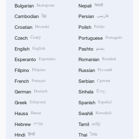
Български
नेपाली
Bulgarian
Nepali
ខ្មែរ
فارسی
Cambodian
Persian
Hrvatski
Polski
Croatian
Polish
Český
Português
Czech
Portuguese
English
پښتو
English
Pashto
Esperanto
Română
Esperanto
Romanian
Filipino
Русский
Filipino
Russian
Français
Српски
French
Serbian
Deutsch
සිංහල
German
Sinhala
Ελληνικά
Español
Greek
Spanish
Hausa
Kiswahili
Hausa
Swahili
עברית
தமிழ்
Hebrew
Tamil
हिन्दी
ไทย
Hindi
Thai